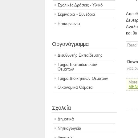
Σχολικές Δράσεις - Υλικό
Απευθ
Σεμινάρια - Συνέδρια
Δευτε
Επικοινωνία
Ανάλογ
και θα
Οργανόγραμμα
Read
Διευθυντής Εκπαίδευσης
Downl
Τμήμα Εκπαιδευτικών
Θεμάτων
(432 D
Τμήμα Διοικητικών Θεμάτων
More 
ΜΕΝΩ
Οικονομικά Θέματα
Σχολεία
Δημοτικά
Νηπιαγωγεία
Ιδιωτικά