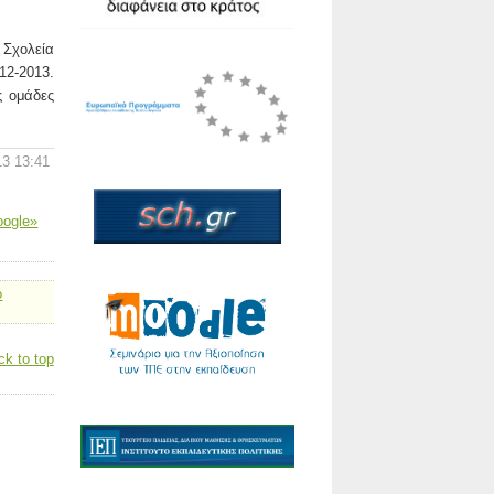
 Σχολεία
12-2013.
ς ομάδες
13 13:41
oogle»
ο
ck to top