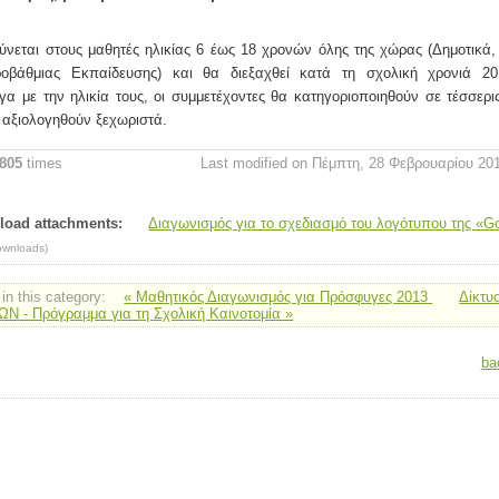
ύνεται στους μαθητές ηλικίας 6 έως 18 χρονών όλης της χώρας (Δημοτικά,
ροβάθμιας Εκπαίδευσης) και θα διεξαχθεί κατά τη σχολική χρονιά 20
α με την ηλικία τους, οι συμμετέχοντες θα κατηγοριοποιηθούν σε τέσσερι
 αξιολογηθούν ξεχωριστά.
805
times
Last modified on Πέμπτη, 28 Φεβρουαρίου 20
oad attachments:
Διαγωνισμός για το σχεδιασμό του λογότυπου της «G
ownloads)
in this category:
« Μαθητικός Διαγωνισμός για Πρόσφυγες 2013
Δίκτυ
Ν - Πρόγραμμα για τη Σχολική Καινοτομία »
ba