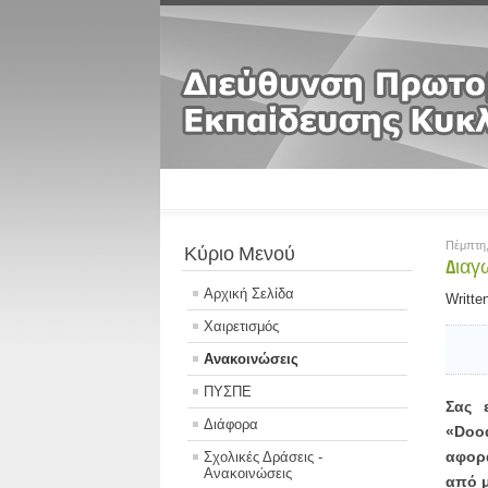
Πέμπτη,
Κύριο Μενού
Διαγ
Αρχική Σελίδα
Writt
Χαιρετισμός
Ανακοινώσεις
ΠΥΣΠΕ
Σας 
Διάφορα
«Doo
αφορ
Σχολικές Δράσεις -
Ανακοινώσεις
από μ