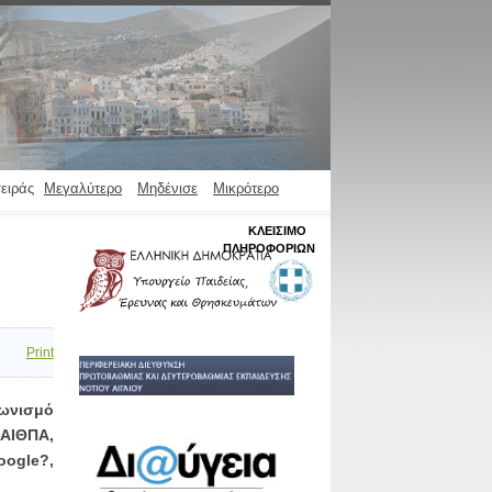
ειράς
Μεγαλύτερο
Μηδένισε
Μικρότερο
ΚΛΕΊΣΙΜΟ
ΠΛΗΡΟΦΟΡΙΏΝ
Print
ωνισμό
ΠΑΙΘΠΑ,
oogle?,