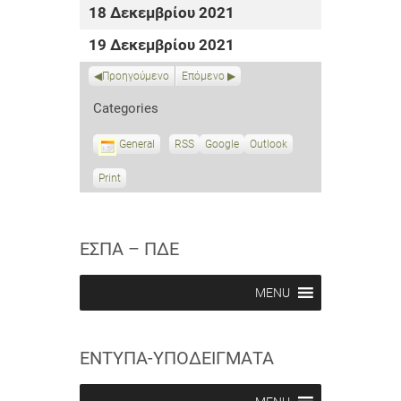
18 Δεκεμβρίου 2021
19 Δεκεμβρίου 2021
Προηγούμενο
Επόμενο
Categories
General
RSS
S
Google
S
Outlook
u
u
b
b
Print
V
s
s
i
c
c
e
r
r
w
i
i
ΕΣΠΑ – ΠΔΕ
b
b
e
e
i
i
MENU
n
n
ΕΝΤΥΠΑ-ΥΠΟΔΕΙΓΜΑΤΑ