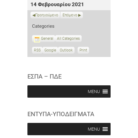
14 Φεβρουαρίου 2021
Προηγούμενο
Επόμενο
Categories
General
All Categories
RSS
S
Google
S
Outlook
Print
V
u
u
i
b
b
e
s
s
w
c
c
ΕΣΠΑ – ΠΔΕ
r
r
i
i
b
b
MENU
e
e
i
i
n
n
ΕΝΤΥΠΑ-ΥΠΟΔΕΙΓΜΑΤΑ
MENU