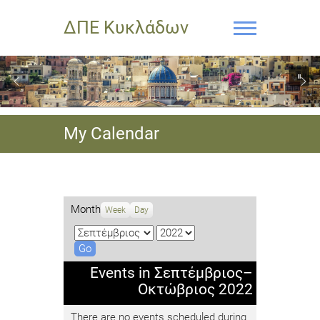
ΔΠΕ Κυκλάδων
My Calendar
Month
Week
Day
M
Y
o
e
n
a
Events in Σεπτέμβριος–
t
r
Οκτώβριος 2022
h
There are no events scheduled during