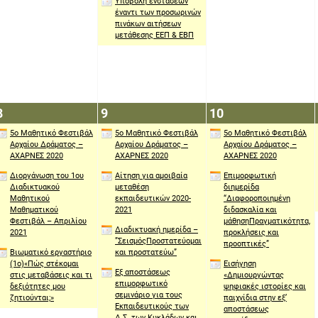
Υποβολή ενστάσεων
έναντι των προσωρινών
πινάκων αιτήσεων
μετάθεσης ΕΕΠ & ΕΒΠ
8
9
10
8
9
10
Απριλίου
Απριλίου
Απριλίου
5ο Μαθητικό Φεστιβάλ
5ο Μαθητικό Φεστιβάλ
5ο Μαθητικό Φεστιβάλ
2021
2021
2021
Αρχαίου Δράματος –
Αρχαίου Δράματος –
Αρχαίου Δράματος –
ΑΧΑΡΝΕΣ 2020
ΑΧΑΡΝΕΣ 2020
ΑΧΑΡΝΕΣ 2020
Διοργάνωση του 1ου
Αίτηση για αμοιβαία
Επιμορφωτική
Διαδικτυακού
μεταθέση
διημερίδα
Μαθητικού
εκπαιδευτικών 2020-
“Διαφοροποιημένη
Μαθηματικού
2021
διδασκαλία και
Φεστιβάλ – Απριλίου
μάθησηΠραγματικότητα,
Διαδικτυακή ημερίδα –
2021
προκλήσεις και
”ΣεισμόςΠροστατεύομαι
προοπτικές”
Βιωματικό εργαστήριο
και προστατεύω”
(1ο)«Πώς στέκομαι
Εισήγηση
Εξ αποστάσεως
στις μεταβάσεις και τι
«Δημιουργώντας
επιμορφωτικό
δεξιότητες μου
ψηφιακές ιστορίες και
σεμινάριο για τους
ζητιούνται;»
παιχνίδια στην εξ’
Εκπαιδευτικούς των
αποστάσεως
Δ.Σ. των Κυκλάδων και