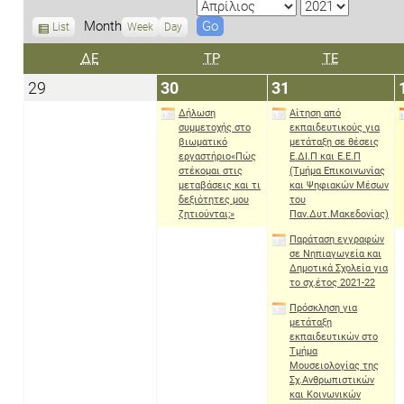
M
Y
o
e
Month
V
List
Week
Day
n
a
i
ΔΕΥΤΈΡΑ
ΤΡΊΤΗ
ΤΕΤΆΡΤΗ
ΔΕ
ΤΡ
ΤΕ
e
t
r
w
h
29
30
31
29
30
31
a
Μαρτίου
Μαρτίου
Μαρτίου
s
Δήλωση
Αίτηση από
2021
2021
2021
συμμετοχής στο
εκπαιδευτικούς για
βιωματικό
μετάταξη σε θέσεις
εργαστήριο«Πώς
Ε.ΔΙ.Π και Ε.Ε.Π
στέκομαι στις
(Τμήμα Επικοινωνίας
μεταβάσεις και τι
και Ψηφιακών Μέσων
δεξιότητες μου
του
ζητιούνται;»
Παν.Δυτ.Μακεδονίας)
Παράταση εγγραφών
σε Νηπιαγωγεία και
Δημοτικά Σχολεία για
το σχ.έτος 2021-22
Πρόσκληση για
μετάταξη
εκπαιδευτικών στο
Τμήμα
Μουσειολογίας της
Σχ.Ανθρωπιστικών
και Κοινωνικών