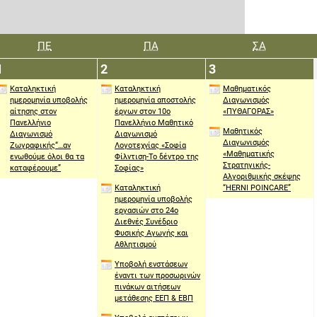
ΠΈΜΠΤΗ
ΠΑΡΑΣΚΕΥΉ
ΣΆΒΒΑΤΟ
ΠΕ
ΠΑ
ΣΑ
1
2
3
1
2
3
Απριλίου
Απριλίου
Απριλίου
Καταληκτική
Καταληκτική
Μαθηματικός
2021
2021
2021
ημερομηνία υποβολής
ημερομηνία αποστολής
Διαγωνισμός
αίτησης στον
έργων στον 10ο
«ΠΥΘΑΓΟΡΑΣ»
Πανελλήνιο
Πανελλήνιο Μαθητικό
Μαθητικός
Διαγωνισμό
Διαγωνισμό
Διαγωνισμός
Ζωγραφικής“…αν
Λογοτεχνίας «Σοφία
«Μαθηματικής
ενωθούμε όλοι θα τα
Φίλντιση-Το δέντρο της
Στρατηγικής-
καταφέρουμε”
Σοφίας»
Αλγοριθμικής σκέψης
Καταληκτική
“HERNI POINCARE”
ημερομηνία υποβολής
εργασιών στο 24ο
Διεθνές Συνέδριο
Φυσικής Αγωγής και
Αθλητισμού
Υποβολή ενστάσεων
έναντι των προσωρινών
πινάκων αιτήσεων
μετάθεσης ΕΕΠ & ΕΒΠ