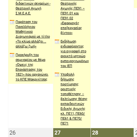
διδακτικών σεναρίων -
Θεατρικής
Θεατρική Αγωγή
Αγωγής ΠΕ91 –
Σ.Μ.Ε.Α.Ε.
ΠΕ91.01 και
ΠΕ91.02
Παράταση του
«Εφαρμογές
Πανελλήνιου
επεξεργασίας
Μαθητικού
βίντεο»
Διαγωνισμού με τίτλο
«Το κλίμα αλλάζει ..
Εκδήλωση
αλλάζω ζωή»
ενδιαφέροντος
για εγγραφή στο
Προκήρυξη του
ανοικτό μητρώο
σεμιναρίου με θέμα
εμπειρογνωμόνων
«Όψεις της
του ΙΕΠ
Επανάστασης του
1821» που οργανώνει
Υποβολή
το ΚΠΕ Μακρινίτσας
δήλωσης
προτίμησης
οριστικής
τοποθέτησης –
βελτίωσης θέσης
εκπαιδευτικών
Ειδικής Αγωγής
κλ. ΠΕ11, ΠΕ60/
ΠΕ61 & ΠΕ70/
ΠΕ71
26
27
28
26
27
28