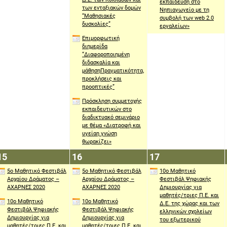
εκπαίδευση στο
των ενταξιακών δομών
Νηπιαγωγείο με τη
“Μαθησιακές
συμβολή των web 2.0
δυσκολίες”
εργαλείων»
Επιμορφωτική
διημερίδα
“Διαφοροποιημένη
διδασκαλία και
μάθησηΠραγματικότητα,
προκλήσεις και
προοπτικές”
Πρόσκληση συμμετοχής
εκπαιδευτικών στο
διαδικτυακό σεμινάριο
με θέμα «Διατροφή και
υγείαη γνώση
θωρακίζει»
15
16
17
15
16
17
Απριλίου
Απριλίου
Απριλίου
5ο Μαθητικό Φεστιβάλ
5ο Μαθητικό Φεστιβάλ
10ο Μαθητικό
2021
2021
2021
Αρχαίου Δράματος –
Αρχαίου Δράματος –
Φεστιβάλ Ψηφιακής
ΑΧΑΡΝΕΣ 2020
ΑΧΑΡΝΕΣ 2020
Δημιουργίας για
μαθητές/τριες Π.Ε. και
10ο Μαθητικό
10ο Μαθητικό
Δ.Ε. της χώρας και των
Φεστιβάλ Ψηφιακής
Φεστιβάλ Ψηφιακής
ελληνικών σχολείων
Δημιουργίας για
Δημιουργίας για
του εξωτερικού
μαθητές/τριες Π.Ε. και
μαθητές/τριες Π.Ε. και