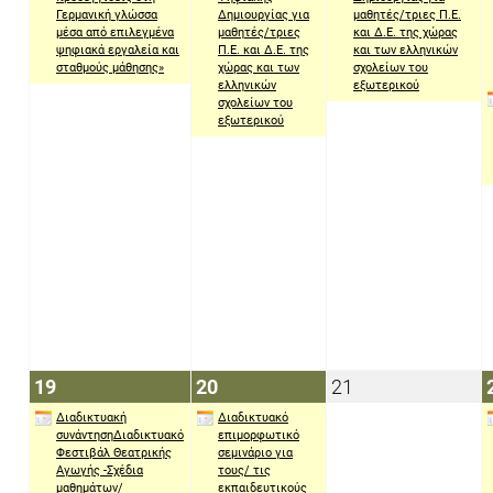
Γερμανική γλώσσα
Δημιουργίας για
μαθητές/τριες Π.Ε.
μέσα από επιλεγμένα
μαθητές/τριες
και Δ.Ε. της χώρας
ψηφιακά εργαλεία και
Π.Ε. και Δ.Ε. της
και των ελληνικών
σταθμούς μάθησης»
χώρας και των
σχολείων του
ελληνικών
εξωτερικού
σχολείων του
εξωτερικού
19
20
21
19
20
21
Απριλίου
Απριλίου
Απριλίου
Διαδικτυακή
Διαδικτυακό
2021
2021
2021
συνάντησηΔιαδικτυακό
επιμορφωτικό
Φεστιβάλ Θεατρικής
σεμινάριο για
Αγωγής -Σχέδια
τους/ τις
μαθημάτων/
εκπαιδευτικούς