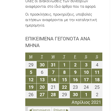
Όλες οι ανακοινώσεις των συνεδρίων
αναφέρονται στο ίδιο άρθρο που τα αφορά.
Οι προσκλήσεις, προκηρύξεις, υποβολές
αιτήσεων αναφέρονται με την καταληκτική
ημερομηνία.
ΕΠΙΚΕΊΜΕΝΑ ΓΕΓΟΝΌΤΑ ΑΝΆ
ΜΉΝΑ
ΔΕΥΤΈΡΑ
ΤΡΊΤΗ
ΤΕΤΆΡΤΗ
ΠΈΜΠΤΗ
ΠΑΡΑΣΚΕΥΉ
ΣΆΒΒΑΤΟ
ΚΥΡΙΑΚ
M
T
W
T
F
S
S
29
30
31
1
2
3
4
29
30
31
1
2
3
4
Μαρτίου
Μαρτίου
Μαρτίου
Απριλίου
Απριλίου
Απριλίου
Απριλ
5
6
7
8
9
10
11
5
6
7
8
9
10
11
2021
2021
2021
2021
2021
2021
2021
Απριλίου
Απριλίου
Απριλίου
Απριλίου
Απριλίου
Απριλίου
Απριλ
12
13
14
15
16
17
18
12
13
14
15
16
17
18
2021
2021
2021
2021
2021
2021
2021
Απριλίου
Απριλίου
Απριλίου
Απριλίου
Απριλίου
Απριλίου
Απριλ
19
20
21
22
23
24
25
19
20
21
22
23
24
25
2021
2021
2021
2021
2021
2021
2021
Απριλίου
Απριλίου
Απριλίου
Απριλίου
Απριλίου
Απριλίου
Απριλ
26
27
28
29
30
1
2
26
27
28
29
30
1
2
2021
2021
2021
2021
2021
2021
2021
Απριλίου
Απριλίου
Απριλίου
Απριλίου
Απριλίου
Μαΐου
Μαΐου
Απρίλιος 2021
2021
2021
2021
2021
2021
2021
2021
Προηγούμενο
Επόμενο