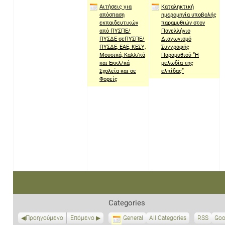
Απριλίου
Απριλίου
Απριλίου
Αιτήσεις για
Καταληκτική
2021
2021
2021
απόσπαση
ημερομηνία υποβολής
εκπαιδευτικών
παραμυθιών στον
από ΠΥΣΠΕ/
Πανελλήνιο
ΠΥΣΔΕ σεΠΥΣΠΕ/
Διαγωνισμό
ΠΥΣΔΕ, ΕΑΕ, ΚΕΣΥ,
Συγγραφής
Μουσικά, Καλλ/κά
Παραμυθιού “Η
και Εκκλ/κά
μελωδία της
Σχολεία και σε
ελπίδας”
Φορείς
Categories
Προηγούμενο
Επόμενο
General
All Categories
RSS
S
Goo