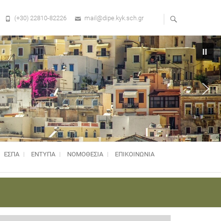
(+30) 22810-82226
mail@dipe.kyk.sch.gr
ΕΣΠΑ
ΕΝΤΥΠΑ
ΝΟΜΟΘΕΣΊΑ
ΕΠΙΚΟΙΝΩΝΙΑ