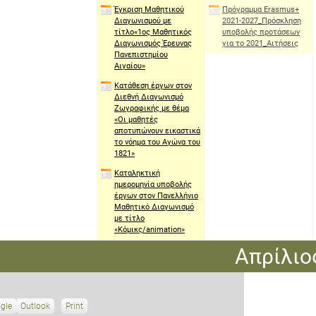
Απριλίου
Απριλίου
Μαΐου
Έγκριση Μαθητικού
Πρόγραμμα Erasmus+
2021
2021
2021
Διαγωνισμού με
2021-2027_Πρόσκληση
τίτλο«1ος Μαθητικός
υποβολής προτάσεων
Διαγωνισμός Έρευνας
για το 2021_Αιτήσεις
Πανεπιστημίου
Αιγαίου»
Κατάθεση έργων στον
Διεθνή Διαγωνισμό
Ζωγραφικής με θέμα
«Οι μαθητές
αποτυπώνουν εικαστικά
το νόημα του Αγώνα του
1821»
Καταληκτική
ημερομηνία υποβολής
έργων στον Πανελλήνιο
Μαθητικό Διαγωνισμό
με τίτλο
«Κόμικς/animation»
Απρίλιο
gle
S
Outlook
Print
V