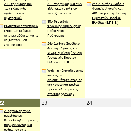
Δ.Ε. της χώρας και
Δ.Ε. της χώρας και των
24ο Διεθνές Συνέδριο
των ελληνικών
ελληνικών σχολείων
Φυσικής Αγωγής και
σχολείων του
του εξωτερικού
Αθλητισμού της Ένωσης
εξωτερικού
Γυμναστών Βορείου
10o Φεστιβάλ
Ελλάδας (Ε.Γ.Β.Ε.)
Βιωματικό εργαστήριο
Ψηφιακής Δημιουργίας-
(2ο)«Πώς στέκομαι
Πρόσκληση –
στις μεταβάσεις και τι
Πρόγραμμα
δεξιότητες μου
24ο Διεθνές Συνέδριο
ζητιούνται;»
Φυσικής Αγωγής και
Αθλητισμού της Ένωσης
Γυμναστών Βορείου
Ελλάδας (Ε.Γ.Β.Ε.)
Webinar «Εκπαιδευτικοί
και ψυχική
ανθεκτικότηταιστορίες
για γονείς και παιδιά
πριν το κλείσιμο της
σχολικής χρονιάς»
22
23
24
22
23
24
Απριλίου
Απριλίου
Απριλίου
Διοργάνωση τηλε-
2021
2021
2021
ημερίδας με
θέμα«Αλληλεπιδράσεις
περιβάλλοντος και
ανθρώπου στις