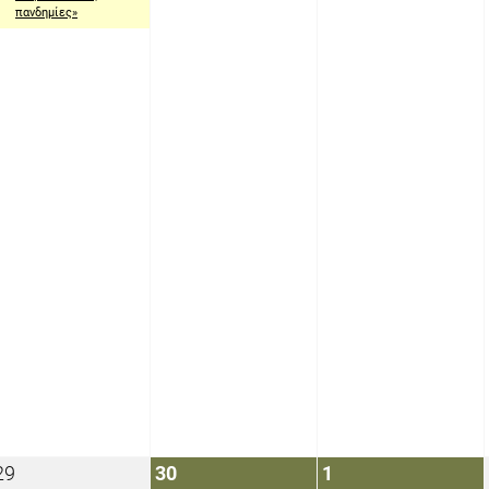
πανδημίες»
29
30
1
29
30
1