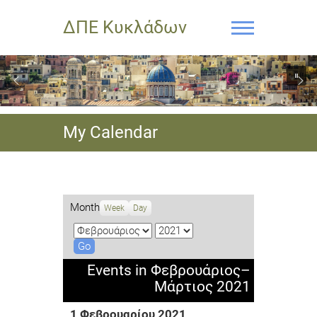
ΔΠΕ Κυκλάδων
My Calendar
Month
Week
Day
M
Y
o
e
n
a
Events in Φεβρουάριος–
t
r
Μάρτιος 2021
h
1 Φεβρουαρίου 2021