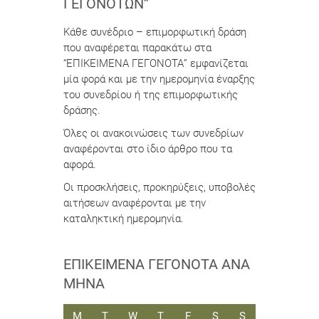
ΓΕΓΟΝΌΤΩΝ”
Κάθε συνέδριο – επιμορφωτική δράση
που αναφέρεται παρακάτω στα
“ΕΠΙΚΕΙΜΕΝΑ ΓΕΓΟΝΟΤΑ” εμφανίζεται
μία φορά και με την ημερομηνία έναρξης
του συνεδρίου ή της επιμορφωτικής
δράσης.
Όλες οι ανακοινώσεις των συνεδρίων
αναφέρονται στο ίδιο άρθρο που τα
αφορά.
Οι προσκλήσεις, προκηρύξεις, υποβολές
αιτήσεων αναφέρονται με την
καταληκτική ημερομηνία.
ΕΠΙΚΕΊΜΕΝΑ ΓΕΓΟΝΌΤΑ ΑΝΆ
ΜΉΝΑ
ΔΕΥΤΈΡΑ
ΤΡΊΤΗ
ΤΕΤΆΡΤΗ
ΠΈΜΠΤΗ
ΠΑΡΑΣΚΕΥΉ
ΣΆΒΒΑΤΟ
ΚΥΡΙΑΚΉ
M
T
W
T
F
S
S