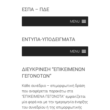
s
s
w
c
c
ΕΣΠΑ – ΠΔΕ
r
r
i
i
b
b
MENU
e
e
i
i
n
n
ΕΝΤΥΠΑ-ΥΠΟΔΕΙΓΜΑΤΑ
MENU
ΔΙΕΥΚΡΊΝΙΣΗ “ΕΠΙΚΕΊΜΕΝΩΝ
ΓΕΓΟΝΌΤΩΝ”
Κάθε συνέδριο – επιμορφωτική δράση
που αναφέρεται παρακάτω στα
“ΕΠΙΚΕΙΜΕΝΑ ΓΕΓΟΝΟΤΑ” εμφανίζεται
μία φορά και με την ημερομηνία έναρξης
του συνεδρίου ή της επιμορφωτικής