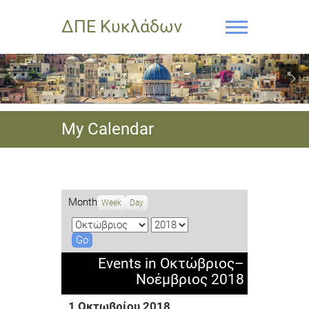
ΔΠΕ Κυκλάδων
My Calendar
Month
Week
Day
M
Y
o
e
n
a
Events in Οκτώβριος–
t
r
Νοέμβριος 2018
h
1 Οκτωβρίου 2018