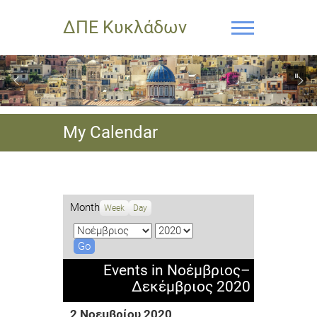
ΔΠΕ Κυκλάδων
My Calendar
Month
Week
Day
M
Y
o
e
n
a
Events in Νοέμβριος–
t
r
Δεκέμβριος 2020
h
2 Νοεμβρίου 2020