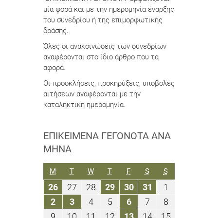
μία φορά και με την ημερομηνία έναρξης
του συνεδρίου ή της επιμορφωτικής
δράσης.
Όλες οι ανακοινώσεις των συνεδρίων
αναφέρονται στο ίδιο άρθρο που τα
αφορά.
Οι προσκλήσεις, προκηρύξεις, υποβολές
αιτήσεων αναφέρονται με την
καταληκτική ημερομηνία.
ΕΠΙΚΕΊΜΕΝΑ ΓΕΓΟΝΌΤΑ ΑΝΆ
ΜΉΝΑ
ΔΕΥΤΈΡΑ
ΤΡΊΤΗ
ΤΕΤΆΡΤΗ
ΠΈΜΠΤΗ
ΠΑΡΑΣΚΕΥΉ
ΣΆΒΒΑΤΟ
ΚΥΡΙΑΚΉ
M
T
W
T
F
S
S
26
27
28
29
30
31
1
26
27
28
29
30
31
1
Οκτωβρίου
Οκτωβρίου
Οκτωβρίου
Οκτωβρίου
Οκτωβρίου
Οκτωβρίου
Νοεμβρίου
2
3
4
5
6
7
8
2
3
4
5
6
7
8
2020
2020
2020
2020
2020
2020
2020
Νοεμβρίου
Νοεμβρίου
Νοεμβρίου
Νοεμβρίου
Νοεμβρίου
Νοεμβρίου
Νοεμβρίου
9
10
11
12
13
14
15
9
10
11
12
13
14
15