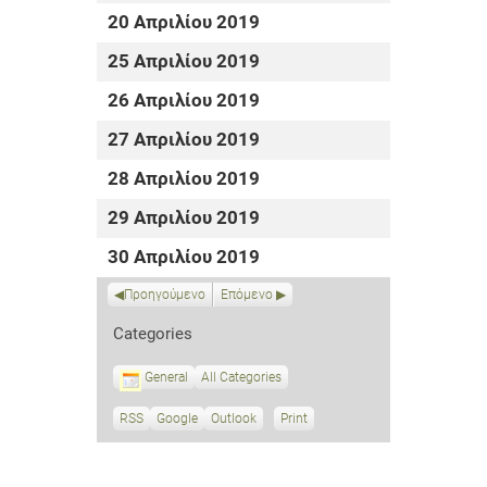
20 Απριλίου 2019
25 Απριλίου 2019
26 Απριλίου 2019
27 Απριλίου 2019
28 Απριλίου 2019
29 Απριλίου 2019
30 Απριλίου 2019
Προηγούμενο
Επόμενο
Categories
General
All Categories
RSS
S
Google
S
Outlook
Print
V
u
u
i
b
b
e
s
s
w