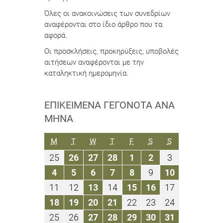
Όλες οι ανακοινώσεις των συνεδρίων
αναφέρονται στο ίδιο άρθρο που τα
αφορά.
Οι προσκλήσεις, προκηρύξεις, υποβολές
αιτήσεων αναφέρονται με την
καταληκτική ημερομηνία.
ΕΠΙΚΕΊΜΕΝΑ ΓΕΓΟΝΌΤΑ ΑΝΆ
ΜΉΝΑ
ΔΕΥΤΈΡΑ
ΤΡΊΤΗ
ΤΕΤΆΡΤΗ
ΠΈΜΠΤΗ
ΠΑΡΑΣΚΕΥΉ
ΣΆΒΒΑΤΟ
ΚΥΡΙΑΚΉ
M
T
W
T
F
S
S
25
26
27
28
1
2
3
25
26
27
28
1
2
3
Φεβρουαρίου
Φεβρουαρίου
Φεβρουαρίου
Φεβρουαρίου
Μαρτίου
Μαρτίου
Μαρτίου
4
5
6
7
8
9
10
4
5
6
7
8
9
10
2019
2019
2019
2019
2019
2019
2019
Μαρτίου
Μαρτίου
Μαρτίου
Μαρτίου
Μαρτίου
Μαρτίου
Μαρτίου
11
12
13
14
15
16
17
11
12
13
14
15
16
17
2019
2019
2019
2019
2019
2019
2019
Μαρτίου
Μαρτίου
Μαρτίου
Μαρτίου
Μαρτίου
Μαρτίου
Μαρτίου
18
19
20
21
22
23
24
18
19
20
21
22
23
24
2019
2019
2019
2019
2019
2019
2019
Μαρτίου
Μαρτίου
Μαρτίου
Μαρτίου
Μαρτίου
Μαρτίου
Μαρτίου
25
26
27
28
29
30
31
25
26
27
28
29
30
31
2019
2019
2019
2019
2019
2019
2019