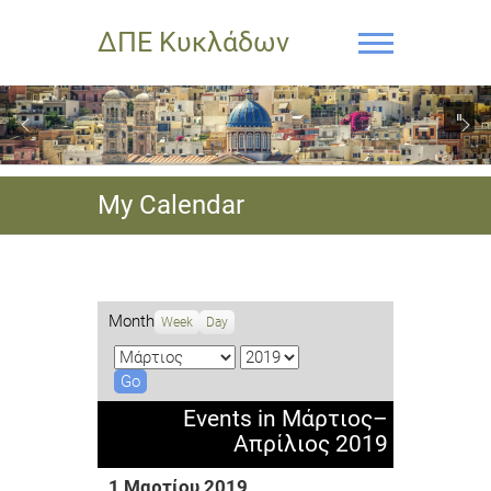
ΔΠΕ Κυκλάδων
My Calendar
Month
Week
Day
M
Y
o
e
n
a
Events in Μάρτιος–
t
r
Απρίλιος 2019
h
1 Μαρτίου 2019