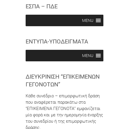
c
c
ΕΣΠΑ – ΠΔΕ
r
r
i
i
b
b
MENU
e
e
i
i
n
n
ΕΝΤΥΠΑ-ΥΠΟΔΕΙΓΜΑΤΑ
MENU
ΔΙΕΥΚΡΊΝΙΣΗ “ΕΠΙΚΕΊΜΕΝΩΝ
ΓΕΓΟΝΌΤΩΝ”
Κάθε συνέδριο – επιμορφωτική δράση
που αναφέρεται παρακάτω στα
“ΕΠΙΚΕΙΜΕΝΑ ΓΕΓΟΝΟΤΑ” εμφανίζεται
μία φορά και με την ημερομηνία έναρξης
του συνεδρίου ή της επιμορφωτικής
δράσης.