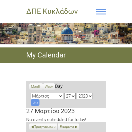
ΔΠΕ Κυκλάδων
My Calendar
Day
Month
Week
M
D
Y
o
a
e
n
y
a
27 Μαρτίου 2023
t
r
No events scheduled for today!
h
Προηγούμενο
Επόμενο