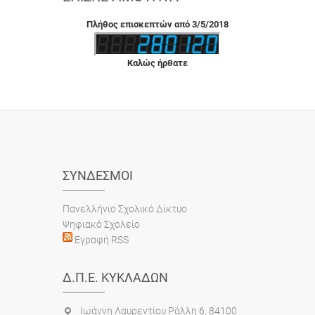
Πλήθος επισκεπτών από 3/5/2018
Καλώς ήρθατε
ΣΎΝΔΕΣΜΟΙ
Πανελλήνιο Σχολικό Δίκτυο
Ψηφιακό Σχολείο
Εγραφή RSS
Δ.Π.Ε. ΚΥΚΛΆΔΩΝ
Ιωάννη Λαυρεντίου Ράλλη 6, 84100