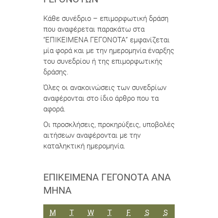
Κάθε συνέδριο – επιμορφωτική δράση
που αναφέρεται παρακάτω στα
“ΕΠΙΚΕΙΜΕΝΑ ΓΕΓΟΝΟΤΑ” εμφανίζεται
μία φορά και με την ημερομηνία έναρξης
του συνεδρίου ή της επιμορφωτικής
δράσης.
Όλες οι ανακοινώσεις των συνεδρίων
αναφέρονται στο ίδιο άρθρο που τα
αφορά.
Οι προσκλήσεις, προκηρύξεις, υποβολές
αιτήσεων αναφέρονται με την
καταληκτική ημερομηνία.
ΕΠΙΚΕΊΜΕΝΑ ΓΕΓΟΝΌΤΑ ΑΝΆ
ΜΉΝΑ
ΔΕΥΤΈΡΑ
ΤΡΊΤΗ
ΤΕΤΆΡΤΗ
ΠΈΜΠΤΗ
ΠΑΡΑΣΚΕΥΉ
ΣΆΒΒΑΤΟ
ΚΥΡΙΑΚΉ
M
T
W
T
F
S
S