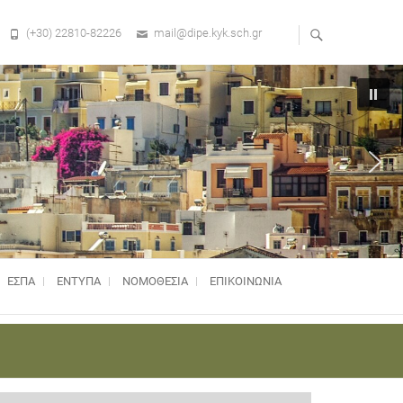
(+30) 22810-82226
mail@dipe.kyk.sch.gr
ΕΣΠΑ
ΕΝΤΥΠΑ
ΝΟΜΟΘΕΣΊΑ
ΕΠΙΚΟΙΝΩΝΙΑ