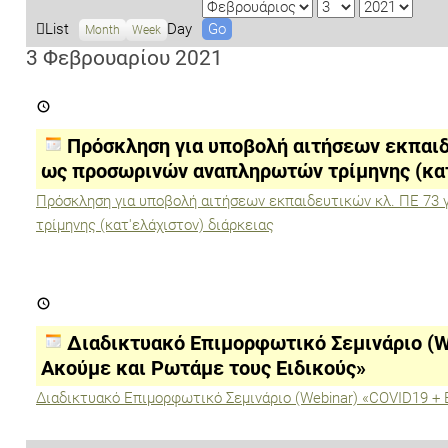
M
D
Y
o
a
e
V
List
Day
Month
Week
n
y
a
i
3 Φεβρουαρίου 2021
t
r
e
Πρόσκληση
h
w
για
a
υποβολή
αιτήσεων
s
Πρόσκληση για υποβολή αιτήσεων εκπαιδ
εκπαιδευτικών
κλ.
ως προσωρινών αναπληρωτών τρίμηνης (κατ
ΠΕ
73
Πρόσκληση για υποβολή αιτήσεων εκπαιδευτικών κλ. ΠΕ 73
για
τρίμηνης (κατ'ελάχιστον) διάρκειας
πρόσληψη
ως
προσωρινών
αναπληρωτών
τρίμηνης
Διαδικτυακό
(κατ'ελάχιστον)
Επιμορφωτικό
διάρκειας
Σεμινάριο
(Webinar)
Διαδικτυακό Επιμορφωτικό Σεμινάριο (W
«COVID19
+
Ακούμε και Ρωτάμε τους Ειδικούς»
ΕΜΒΟΛΙΑ:
Ακούμε
Διαδικτυακό Επιμορφωτικό Σεμινάριο (Webinar) «COVID19 +
και
Ρωτάμε
τους