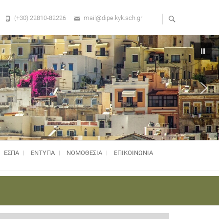
(+30) 22810-82226
mail@dipe.kyk.sch.gr
ΕΣΠΑ
ΕΝΤΥΠΑ
ΝΟΜΟΘΕΣΊΑ
ΕΠΙΚΟΙΝΩΝΙΑ