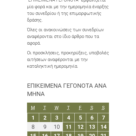
“ΕΠΙΚΕΙΜΕΝΑ ΓΕΓΟΝΟΤΑ” εμφανίζεται
μία φορά και με την ημερομηνία έναρξης
του συνεδρίου ή της επιμορφωτικής
δράσης.
Όλες οι ανακοινώσεις των συνεδρίων
αναφέρονται στο ίδιο άρθρο που τα
αφορά.
Οι προσκλήσεις, προκηρύξεις, υποβολές
αιτήσεων αναφέρονται με την
καταληκτική ημερομηνία.
ΕΠΙΚΕΊΜΕΝΑ ΓΕΓΟΝΌΤΑ ΑΝΆ
ΜΉΝΑ
ΔΕΥΤΈΡΑ
ΤΡΊΤΗ
ΤΕΤΆΡΤΗ
ΠΈΜΠΤΗ
ΠΑΡΑΣΚΕΥΉ
ΣΆΒΒΑΤΟ
ΚΥΡΙΑΚΉ
M
T
W
T
F
S
S
1
2
3
4
5
6
7
1
2
3
4
5
6
7
Φεβρουαρίου
Φεβρουαρίου
Φεβρουαρίου
Φεβρουαρίου
Φεβρουαρίου
Φεβρουαρίου
Φεβρουαρίο
8
9
10
11
12
13
14
8
9
10
11
12
13
14
2021
2021
2021
2021
2021
2021
2021
Φεβρουαρίου
Φεβρουαρίου
Φεβρουαρίου
Φεβρουαρίου
Φεβρουαρίου
Φεβρουαρίου
Φεβρουαρί
15
16
17
18
19
20
21
15
16
17
18
19
20
21