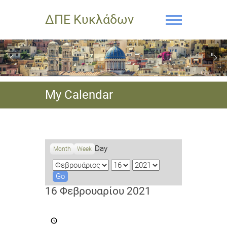
ΔΠΕ Κυκλάδων
My Calendar
Day
Month
Week
M
D
Y
o
a
e
n
y
a
16 Φεβρουαρίου 2021
t
r
h
Πρόσκληση
μόνιμων