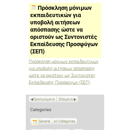
εκπαιδευτικών
για
Πρόσκληση μόνιμων
υποβολή
αιτήσεων
εκπαιδευτικών για
απόσπασης
υποβολή αιτήσεων
ώστε
να
απόσπασης ώστε να
οριστούν
ως
οριστούν ως Συντονιστές
Συντονιστές
Εκπαίδευσης Προσφύγων
Εκπαίδευσης
Προσφύγων
(ΣΕΠ)
(ΣΕΠ)
Πρόσκληση μόνιμων εκπαιδευτικών
για υποβολή αιτήσεων απόσπασης
ώστε να οριστούν ως Συντονιστές
Εκπαίδευσης Προσφύγων (ΣΕΠ)
Προηγούμενο
Επόμενο
Categories
General
All Categories