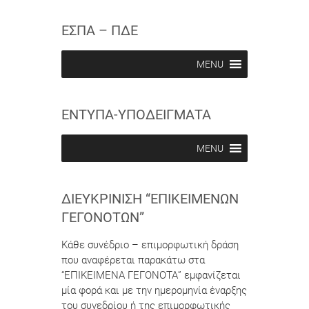
s
s
w
c
c
ΕΣΠΑ – ΠΔΕ
r
r
i
i
b
b
MENU
e
e
i
i
n
n
ΕΝΤΥΠΑ-ΥΠΟΔΕΙΓΜΑΤΑ
MENU
ΔΙΕΥΚΡΊΝΙΣΗ “ΕΠΙΚΕΊΜΕΝΩΝ
ΓΕΓΟΝΌΤΩΝ”
Κάθε συνέδριο – επιμορφωτική δράση
που αναφέρεται παρακάτω στα
“ΕΠΙΚΕΙΜΕΝΑ ΓΕΓΟΝΟΤΑ” εμφανίζεται
μία φορά και με την ημερομηνία έναρξης
του συνεδρίου ή της επιμορφωτικής