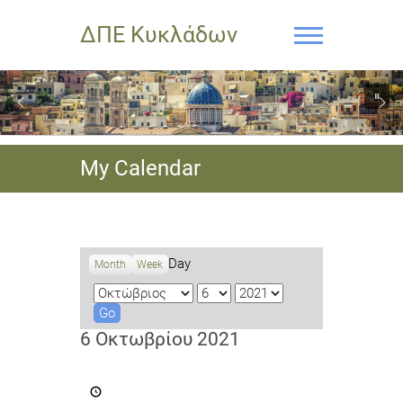
ΔΠΕ Κυκλάδων
My Calendar
Day
Month
Week
M
D
Y
o
a
e
n
y
a
6 Οκτωβρίου 2021
t
r
h
Πρόσκληση
για