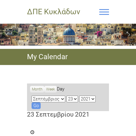
ΔΠΕ Κυκλάδων
My Calendar
Day
Month
Week
M
D
Y
o
a
e
n
y
a
23 Σεπτεμβρίου 2021
t
r
h
ΚΑΛΕΣΜΑ
ΓΙΑ