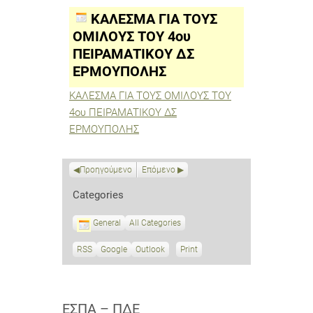
ΤΟΥΣ
ΟΜΙΛΟΥΣ
ΚΑΛΕΣΜΑ ΓΙΑ ΤΟΥΣ
ΤΟΥ
4ου
ΟΜΙΛΟΥΣ ΤΟΥ 4ου
ΠΕΙΡΑΜΑΤΙΚΟΥ
ΠΕΙΡΑΜΑΤΙΚΟΥ ΔΣ
ΔΣ
ΕΡΜΟΥΠΟΛΗΣ
ΕΡΜΟΥΠΟΛΗΣ
ΚΑΛΕΣΜΑ ΓΙΑ ΤΟΥΣ ΟΜΙΛΟΥΣ ΤΟΥ
4ου ΠΕΙΡΑΜΑΤΙΚΟΥ ΔΣ
ΕΡΜΟΥΠΟΛΗΣ
Προηγούμενο
Επόμενο
Categories
General
All Categories
RSS
S
Google
S
Outlook
Print
V
u
u
i
b
b
e
s
s
w
c
c
ΕΣΠΑ – ΠΔΕ
r
r