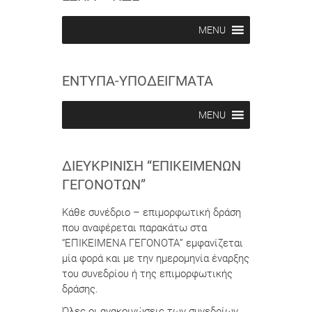
i
i
b
b
MENU
e
e
i
i
n
n
ΕΝΤΥΠΑ-ΥΠΟΔΕΙΓΜΑΤΑ
MENU
ΔΙΕΥΚΡΊΝΙΣΗ “ΕΠΙΚΕΊΜΕΝΩΝ
ΓΕΓΟΝΌΤΩΝ”
Κάθε συνέδριο – επιμορφωτική δράση
που αναφέρεται παρακάτω στα
“ΕΠΙΚΕΙΜΕΝΑ ΓΕΓΟΝΟΤΑ” εμφανίζεται
μία φορά και με την ημερομηνία έναρξης
του συνεδρίου ή της επιμορφωτικής
δράσης.
Όλες οι ανακοινώσεις των συνεδρίων