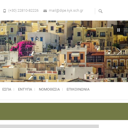
(+30) 22810-82226
mail@dipe.kyk.sch.gr
ΕΣΠΑ
ΕΝΤΥΠΑ
ΝΟΜΟΘΕΣΊΑ
ΕΠΙΚΟΙΝΩΝΙΑ