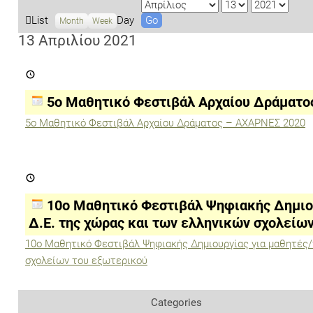
M
D
Y
o
a
e
V
List
Day
Month
Week
n
y
a
i
13 Απριλίου 2021
t
r
e
5ο
h
w
Μαθητικό
a
Φεστιβάλ
Αρχαίου
s
5ο Μαθητικό Φεστιβάλ Αρχαίου Δράματο
Δράματος
–
5ο Μαθητικό Φεστιβάλ Αρχαίου Δράματος – ΑΧΑΡΝΕΣ 2020
ΑΧΑΡΝΕΣ
2020
10ο
Μαθητικό
Φεστιβάλ
Ψηφιακής
10ο Μαθητικό Φεστιβάλ Ψηφιακής Δημιουρ
Δημιουργίας
για
Δ.Ε. της χώρας και των ελληνικών σχολείω
μαθητές/
τριες
10ο Μαθητικό Φεστιβάλ Ψηφιακής Δημιουργίας για μαθητές/τ
Π.Ε.
σχολείων του εξωτερικού
και
Δ.Ε.
της
χώρας
Categories
και