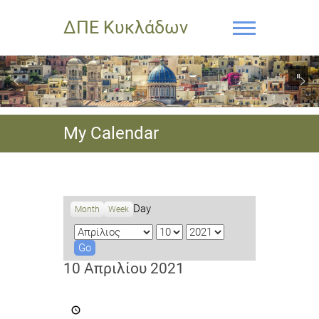
ΔΠΕ Κυκλάδων
My Calendar
Day
Month
Week
M
D
Y
o
a
e
n
y
a
10 Απριλίου 2021
t
r
h
5ο
Μαθητικό