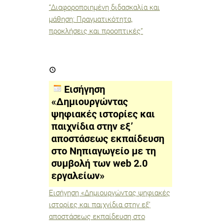
“Διαφοροποιημένη διδασκαλία και
μάθηση: Πραγματικότητα,
προκλήσεις και προοπτικές”
Εισήγηση
«Δημιουργώντας
ψηφιακές
ιστορίες
Εισήγηση
και
παιχνίδια
«Δημιουργώντας
στην
ψηφιακές ιστορίες και
εξ’
αποστάσεως
παιχνίδια στην εξ’
εκπαίδευση
στο
αποστάσεως εκπαίδευση
Νηπιαγωγείο
στο Νηπιαγωγείο με τη
με
τη
συμβολή των web 2.0
συμβολή
των
εργαλείων»
web
2.0
Εισήγηση «Δημιουργώντας ψηφιακές
εργαλείων»
ιστορίες και παιχνίδια στην εξ’
αποστάσεως εκπαίδευση στο