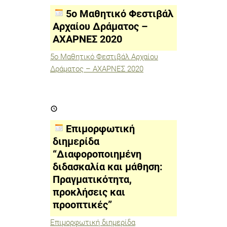
Φεστιβάλ
Αρχαίου
5ο Μαθητικό Φεστιβάλ
Δράματος
–
Αρχαίου Δράματος –
ΑΧΑΡΝΕΣ
ΑΧΑΡΝΕΣ 2020
2020
5ο Μαθητικό Φεστιβάλ Αρχαίου
Δράματος – ΑΧΑΡΝΕΣ 2020
Επιμορφωτική
διημερίδα
“Διαφοροποιημένη
διδασκαλία
Επιμορφωτική
και
μάθηση:
διημερίδα
Πραγματικότητα,
“Διαφοροποιημένη
προκλήσεις
και
διδασκαλία και μάθηση:
προοπτικές”
Πραγματικότητα,
προκλήσεις και
προοπτικές”
Επιμορφωτική διημερίδα