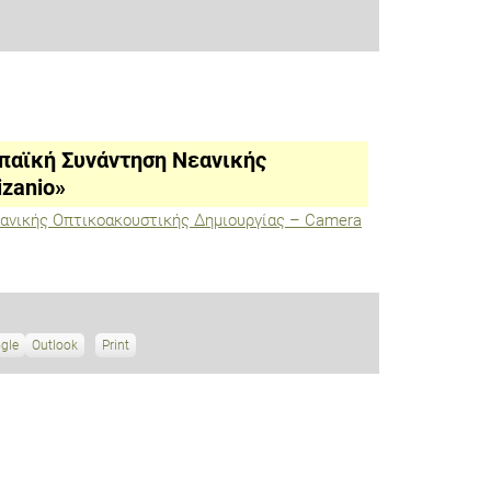
παϊκή Συνάντηση Νεανικής
zanio»
εανικής Οπτικοακουστικής Δημιουργίας – Camera
gle
S
Outlook
Print
V
u
i
b
e
s
w
c
r
i
b