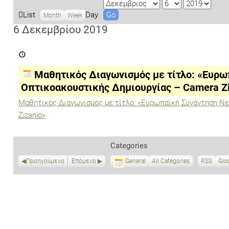
M
D
Y
o
a
e
V
List
Day
Month
Week
n
y
a
i
6 Δεκεμβρίου 2019
t
r
e
Μαθητικός
h
w
Διαγωνισμός
a
με
τίτλο:
s
Μαθητικός Διαγωνισμός με τίτλο: «Ευρω
«Ευρωπαϊκή
Συνάντηση
Οπτικοακουστικής Δημιουργίας – Camera Zi
Νεανικής
Οπτικοακουστικής
Μαθητικός Διαγωνισμός με τίτλο: «Ευρωπαϊκή Συνάντηση Ν
Δημιουργίας
Zizanio»
–
Camera
Zizanio»
Categories
Προηγούμενο
Επόμενο
General
All Categories
RSS
S
Goo
u
b
s
c
r
i
b