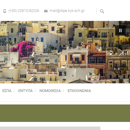
(+30) 22810-82226
mail@dipe.kyk.sch.gr
ΕΣΠΑ
ΕΝΤΥΠΑ
ΝΟΜΟΘΕΣΊΑ
ΕΠΙΚΟΙΝΩΝΙΑ