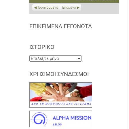
2019
2019
2020
2020
2020
2020
2020
Προηγούμενο
Επόμενο
ΕΠΙΚΕΊΜΕΝΑ ΓΕΓΟΝΌΤΑ
ΙΣΤΟΡΙΚΌ
Ιστορικό
ΧΡΉΣΙΜΟΙ ΣΎΝΔΕΣΜΟΙ