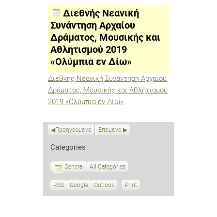
Συνάντηση
Αρχαίου
Διεθνής Νεανική
Δράματος,
Μουσικής
Συνάντηση Αρχαίου
και
Δράματος, Μουσικής και
Αθλητισμού
2019
Αθλητισμού 2019
«Ολύμπια
εν
«Ολύμπια εν Δίω»
Δίω»
Διεθνής Νεανική Συνάντηση Αρχαίου
Δράματος, Μουσικής και Αθλητισμού
2019 «Ολύμπια εν Δίω»
Προηγούμενο
Επόμενο
Categories
General
All Categories
RSS
S
Google
S
Outlook
Print
V
u
u
i
b
b
e
s
s
w