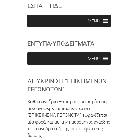
c
c
ΕΣΠΑ – ΠΔΕ
r
r
i
i
b
b
MENU
e
e
i
i
n
n
ΕΝΤΥΠΑ-ΥΠΟΔΕΙΓΜΑΤΑ
MENU
ΔΙΕΥΚΡΊΝΙΣΗ “ΕΠΙΚΕΊΜΕΝΩΝ
ΓΕΓΟΝΌΤΩΝ”
Κάθε συνέδριο – επιμορφωτική δράση
που αναφέρεται παρακάτω στα
“ΕΠΙΚΕΙΜΕΝΑ ΓΕΓΟΝΟΤΑ” εμφανίζεται
μία φορά και με την ημερομηνία έναρξης
του συνεδρίου ή της επιμορφωτικής
δράσης.