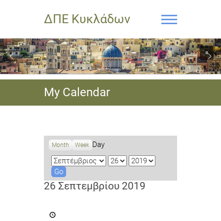
ΔΠΕ Κυκλάδων
My Calendar
Day
Month
Week
M
D
Y
o
a
e
n
y
a
26 Σεπτεμβρίου 2019
t
r
h
Διεθνής
Νεανική