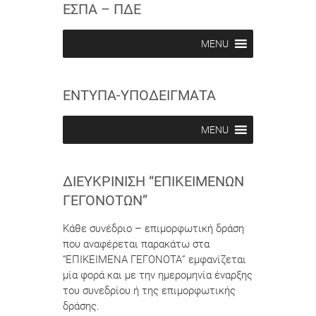
i
i
ΕΣΠΑ – ΠΔΕ
b
b
e
e
i
i
MENU
n
n
ΕΝΤΥΠΑ-ΥΠΟΔΕΙΓΜΑΤΑ
MENU
ΔΙΕΥΚΡΊΝΙΣΗ “ΕΠΙΚΕΊΜΕΝΩΝ
ΓΕΓΟΝΌΤΩΝ”
Κάθε συνέδριο – επιμορφωτική δράση
που αναφέρεται παρακάτω στα
“ΕΠΙΚΕΙΜΕΝΑ ΓΕΓΟΝΟΤΑ” εμφανίζεται
μία φορά και με την ημερομηνία έναρξης
του συνεδρίου ή της επιμορφωτικής
δράσης.