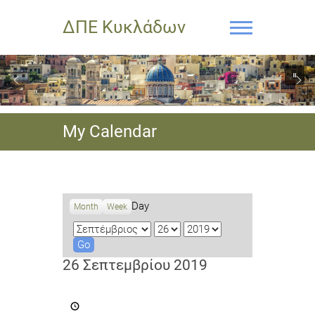
ΔΠΕ Κυκλάδων
My Calendar
Day
Month
Week
M
D
Y
o
a
e
n
y
a
26 Σεπτεμβρίου 2019
t
r
h
Διεθνής
Νεανική