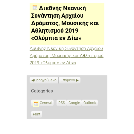
Συνάντηση
Αρχαίου
Διεθνής Νεανική
Δράματος,
Μουσικής
Συνάντηση Αρχαίου
και
Δράματος, Μουσικής και
Αθλητισμού
2019
Αθλητισμού 2019
«Ολύμπια
εν
«Ολύμπια εν Δίω»
Δίω»
Διεθνής Νεανική Συνάντηση Αρχαίου
Δράματος, Μουσικής και Αθλητισμού
2019 «Ολύμπια εν Δίω»
Προηγούμενο
Επόμενο
Categories
General
RSS
S
Google
S
Outlook
u
u
b
b
Print
V
s
s
i
c
c
e
r
r
w