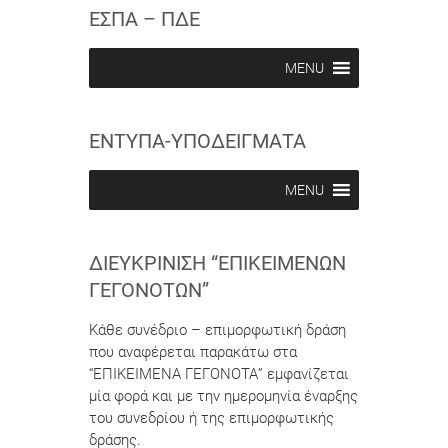
c
c
ΕΣΠΑ – ΠΔΕ
r
r
i
i
b
b
MENU
e
e
i
i
n
n
ΕΝΤΥΠΑ-ΥΠΟΔΕΙΓΜΑΤΑ
MENU
ΔΙΕΥΚΡΊΝΙΣΗ “ΕΠΙΚΕΊΜΕΝΩΝ
ΓΕΓΟΝΌΤΩΝ”
Κάθε συνέδριο – επιμορφωτική δράση
που αναφέρεται παρακάτω στα
“ΕΠΙΚΕΙΜΕΝΑ ΓΕΓΟΝΟΤΑ” εμφανίζεται
μία φορά και με την ημερομηνία έναρξης
του συνεδρίου ή της επιμορφωτικής
δράσης.