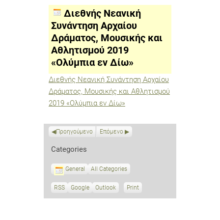
Συνάντηση
Αρχαίου
Διεθνής Νεανική
Δράματος,
Μουσικής
Συνάντηση Αρχαίου
και
Δράματος, Μουσικής και
Αθλητισμού
2019
Αθλητισμού 2019
«Ολύμπια
εν
«Ολύμπια εν Δίω»
Δίω»
Διεθνής Νεανική Συνάντηση Αρχαίου
Δράματος, Μουσικής και Αθλητισμού
2019 «Ολύμπια εν Δίω»
Προηγούμενο
Επόμενο
Categories
General
All Categories
RSS
S
Google
S
Outlook
Print
V
u
u
i
b
b
e
s
s
w