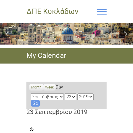
ΔΠΕ Κυκλάδων
My Calendar
Day
Month
Week
M
D
Y
o
a
e
n
y
a
23 Σεπτεμβρίου 2019
t
r
h
Διεθνής
Νεανική