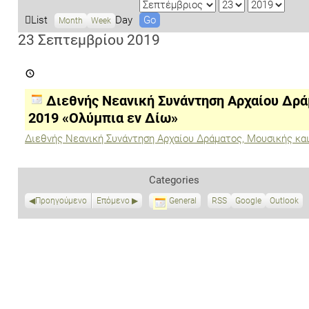
M
D
Y
o
a
e
V
List
Day
Month
Week
n
y
a
i
23 Σεπτεμβρίου 2019
t
r
e
Διεθνής
h
w
Νεανική
a
Συνάντηση
Αρχαίου
s
Διεθνής Νεανική Συνάντηση Αρχαίου Δρά
Δράματος,
Μουσικής
2019 «Ολύμπια εν Δίω»
και
Αθλητισμού
Διεθνής Νεανική Συνάντηση Αρχαίου Δράματος, Μουσικής κα
2019
«Ολύμπια
εν
Δίω»
Categories
Προηγούμενο
Επόμενο
General
RSS
S
Google
S
Outlook
u
u
b
b
s
s
c
c
r
r
i
i
b
b
e
e