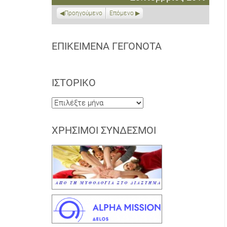
2019
2019
2019
2019
2019
2019
2019
Προηγούμενο
Επόμενο
ΕΠΙΚΕΊΜΕΝΑ ΓΕΓΟΝΌΤΑ
ΙΣΤΟΡΙΚΌ
Ιστορικό
ΧΡΉΣΙΜΟΙ ΣΎΝΔΕΣΜΟΙ