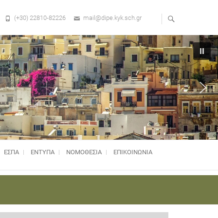
(+30) 22810-82226
mail@dipe.kyk.sch.gr
ΕΣΠΑ
ΕΝΤΥΠΑ
ΝΟΜΟΘΕΣΊΑ
ΕΠΙΚΟΙΝΩΝΙΑ