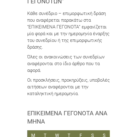
ΓΕΓΟΝΌΤΩΝ”
Κάθε συνέδριο – επιμορφωτική δράση
που αναφέρεται παρακάτω στα
“ΕΠΙΚΕΙΜΕΝΑ ΓΕΓΟΝΟΤΑ” εμφανίζεται
μία φορά και με την ημερομηνία έναρξης
του συνεδρίου ή της επιμορφωτικής
δράσης.
Όλες οι ανακοινώσεις των συνεδρίων
αναφέρονται στο ίδιο άρθρο που τα
αφορά.
Οι προσκλήσεις, προκηρύξεις, υποβολές
αιτήσεων αναφέρονται με την
καταληκτική ημερομηνία.
ΕΠΙΚΕΊΜΕΝΑ ΓΕΓΟΝΌΤΑ ΑΝΆ
ΜΉΝΑ
ΔΕΥΤΈΡΑ
ΤΡΊΤΗ
ΤΕΤΆΡΤΗ
ΠΈΜΠΤΗ
ΠΑΡΑΣΚΕΥΉ
ΣΆΒΒΑΤΟ
ΚΥΡΙΑΚΉ
M
T
W
T
F
S
S