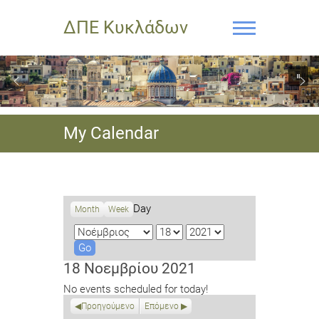
ΔΠΕ Κυκλάδων
My Calendar
Day
Month
Week
M
D
Y
o
a
e
n
y
a
18 Νοεμβρίου 2021
t
r
No events scheduled for today!
h
Προηγούμενο
Επόμενο