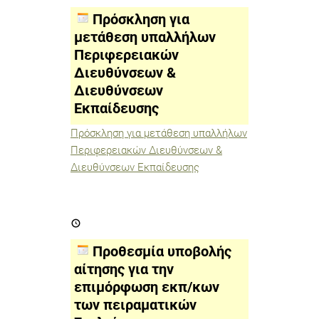
μετάθεση
υπαλλήλων
Πρόσκληση για
Περιφερειακών
Διευθύνσεων
μετάθεση υπαλλήλων
&
Περιφερειακών
Διευθύνσεων
Εκπαίδευσης
Διευθύνσεων &
Διευθύνσεων
Εκπαίδευσης
Πρόσκληση για μετάθεση υπαλλήλων
Περιφερειακών Διευθύνσεων &
Διευθύνσεων Εκπαίδευσης
Προθεσμία
υποβολής
αίτησης
για
Προθεσμία υποβολής
την
επιμόρφωση
αίτησης για την
εκπ/
επιμόρφωση εκπ/κων
κων
των
των πειραματικών
πειραματικών