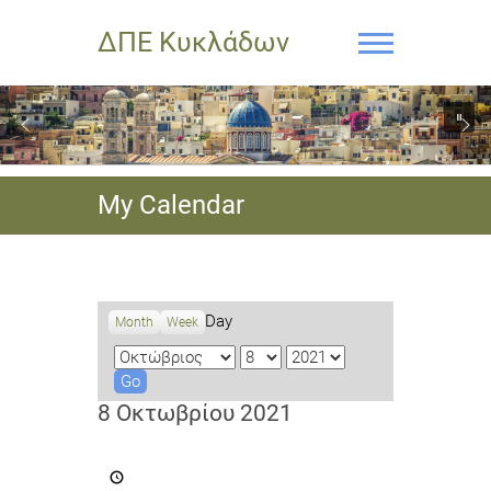
ΔΠΕ Κυκλάδων
My Calendar
Day
Month
Week
M
D
Y
o
a
e
n
y
a
8 Οκτωβρίου 2021
t
r
h
Πρόσκληση
για