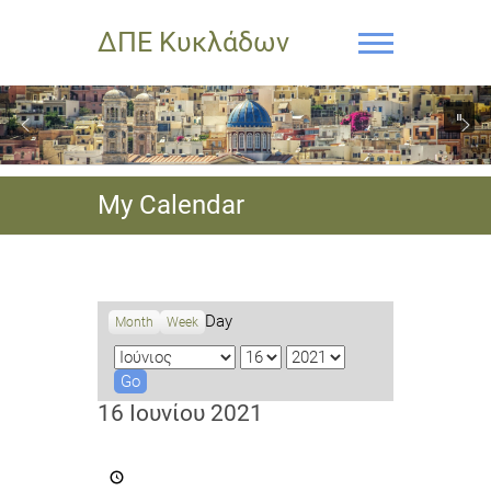
ΔΠΕ Κυκλάδων
My Calendar
Day
Month
Week
M
D
Y
o
a
e
n
y
a
16 Ιουνίου 2021
t
r
h
Ενστάσεις
στις