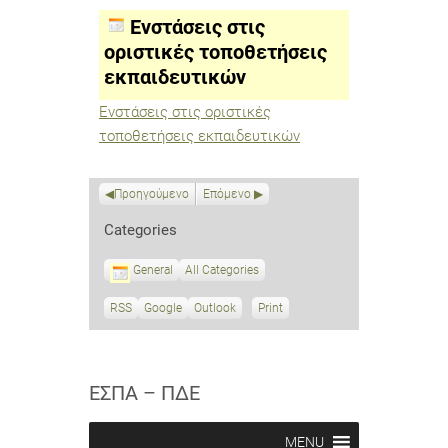
οριστικές
τοποθετήσεις
Ενστάσεις στις
εκπαιδευτικών
οριστικές τοποθετήσεις
εκπαιδευτικών
Ενστάσεις στις οριστικές
τοποθετήσεις εκπαιδευτικών
Προηγούμενο
Επόμενο
Categories
General
All Categories
RSS
S
Google
S
Outlook
Print
V
u
u
i
b
b
e
s
s
w
c
c
ΕΣΠΑ – ΠΔΕ
r
r
i
i
b
b
MENU