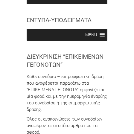
e
e
i
i
n
n
ΕΝΤΥΠΑ-ΥΠΟΔΕΙΓΜΑΤΑ
MENU
ΔΙΕΥΚΡΊΝΙΣΗ “ΕΠΙΚΕΊΜΕΝΩΝ
ΓΕΓΟΝΌΤΩΝ”
Κάθε συνέδριο – επιμορφωτική δράση
που αναφέρεται παρακάτω στα
“ΕΠΙΚΕΙΜΕΝΑ ΓΕΓΟΝΟΤΑ” εμφανίζεται
μία φορά και με την ημερομηνία έναρξης
του συνεδρίου ή της επιμορφωτικής
δράσης.
Όλες οι ανακοινώσεις των συνεδρίων
αναφέρονται στο ίδιο άρθρο που τα
αφορά.