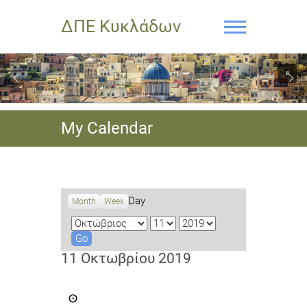
ΔΠΕ Κυκλάδων
My Calendar
Day
Month
Week
M
D
Y
o
a
e
n
y
a
11 Οκτωβρίου 2019
t
r
h
5ο
Διεθνές