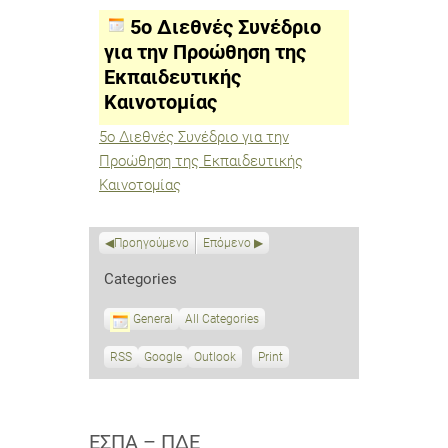
Συνέδριο
για
5ο Διεθνές Συνέδριο
την
Προώθηση
για την Προώθηση της
της
Εκπαιδευτικής
Εκπαιδευτικής
Καινοτομίας
Καινοτομίας
5ο Διεθνές Συνέδριο για την
Προώθηση της Εκπαιδευτικής
Καινοτομίας
Προηγούμενο
Επόμενο
Categories
General
All Categories
RSS
S
Google
S
Outlook
Print
V
u
u
i
b
b
e
s
s
w
c
c
ΕΣΠΑ – ΠΔΕ
r
r