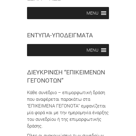
i
i
b
b
MENU
e
e
i
i
n
n
ΕΝΤΥΠΑ-ΥΠΟΔΕΙΓΜΑΤΑ
MENU
ΔΙΕΥΚΡΊΝΙΣΗ “ΕΠΙΚΕΊΜΕΝΩΝ
ΓΕΓΟΝΌΤΩΝ”
Κάθε συνέδριο – επιμορφωτική δράση
που αναφέρεται παρακάτω στα
“ΕΠΙΚΕΙΜΕΝΑ ΓΕΓΟΝΟΤΑ” εμφανίζεται
μία φορά και με την ημερομηνία έναρξης
του συνεδρίου ή της επιμορφωτικής
δράσης.
Όλες οι ανακοινώσεις των συνεδρίων