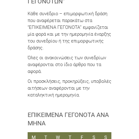
ΓΕΓΟΝΌΤΩΝ”
Κάθε συνέδριο – επιμορφωτική δράση
που αναφέρεται παρακάτω στα
“ΕΠΙΚΕΙΜΕΝΑ ΓΕΓΟΝΟΤΑ” εμφανίζεται
μία φορά και με την ημερομηνία έναρξης
του συνεδρίου ή της επιμορφωτικής
δράσης.
Όλες οι ανακοινώσεις των συνεδρίων
αναφέρονται στο ίδιο άρθρο που τα
αφορά.
Οι προσκλήσεις, προκηρύξεις, υποβολές
αιτήσεων αναφέρονται με την
καταληκτική ημερομηνία.
ΕΠΙΚΕΊΜΕΝΑ ΓΕΓΟΝΌΤΑ ΑΝΆ
ΜΉΝΑ
ΔΕΥΤΈΡΑ
ΤΡΊΤΗ
ΤΕΤΆΡΤΗ
ΠΈΜΠΤΗ
ΠΑΡΑΣΚΕΥΉ
ΣΆΒΒΑΤΟ
ΚΥΡΙΑΚΉ
M
T
W
T
F
S
S