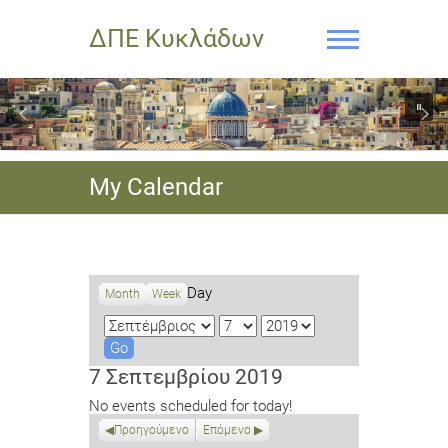
ΔΠΕ Κυκλάδων
My Calendar
Day
Month
Week
M
D
Y
o
a
e
n
y
a
7 Σεπτεμβρίου 2019
t
r
No events scheduled for today!
h
Προηγούμενο
Επόμενο