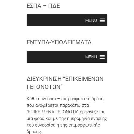
c
c
ΕΣΠΑ – ΠΔΕ
r
r
i
i
b
b
MENU
e
e
i
i
n
n
ΕΝΤΥΠΑ-ΥΠΟΔΕΙΓΜΑΤΑ
MENU
ΔΙΕΥΚΡΊΝΙΣΗ “ΕΠΙΚΕΊΜΕΝΩΝ
ΓΕΓΟΝΌΤΩΝ”
Κάθε συνέδριο – επιμορφωτική δράση
που αναφέρεται παρακάτω στα
“ΕΠΙΚΕΙΜΕΝΑ ΓΕΓΟΝΟΤΑ” εμφανίζεται
μία φορά και με την ημερομηνία έναρξης
του συνεδρίου ή της επιμορφωτικής
δράσης.