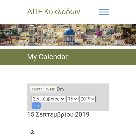
ΔΠΕ Κυκλάδων
My Calendar
Day
Month
Week
M
D
Y
o
a
e
n
y
a
15 Σεπτεμβρίου 2019
t
r
h
Διεθνής
Νεανική