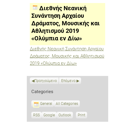
Συνάντηση
Αρχαίου
Διεθνής Νεανική
Δράματος,
Μουσικής
Συνάντηση Αρχαίου
και
Δράματος, Μουσικής και
Αθλητισμού
2019
Αθλητισμού 2019
«Ολύμπια
εν
«Ολύμπια εν Δίω»
Δίω»
Διεθνής Νεανική Συνάντηση Αρχαίου
Δράματος, Μουσικής και Αθλητισμού
2019 «Ολύμπια εν Δίω»
Προηγούμενο
Επόμενο
Categories
General
All Categories
RSS
S
Google
S
Outlook
Print
V
u
u
i
b
b
e
s
s
w