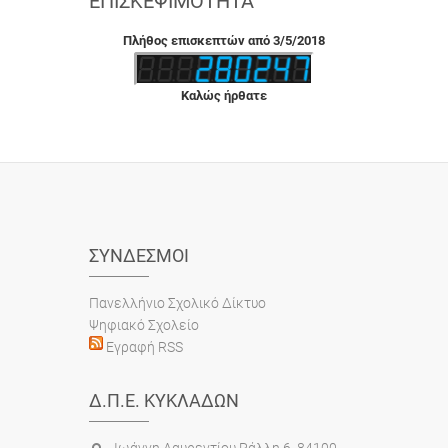
ΕΠΙΣΚΕΨΙΜΌΤΗΤΑ
Πλήθος επισκεπτών από 3/5/2018
Καλώς ήρθατε
ΣΎΝΔΕΣΜΟΙ
Πανελλήνιο Σχολικό Δίκτυο
Ψηφιακό Σχολείο
Εγραφή RSS
Δ.Π.Ε. ΚΥΚΛΆΔΩΝ
Ιωάννη Λαυρεντίου Ράλλη 6, 84100