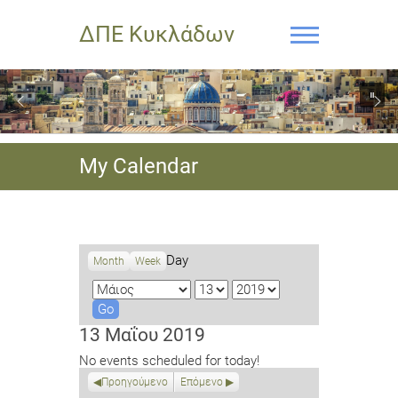
ΔΠΕ Κυκλάδων
My Calendar
Day
Month
Week
M
D
Y
o
a
e
n
y
a
13 Μαΐου 2019
t
r
No events scheduled for today!
h
Προηγούμενο
Επόμενο