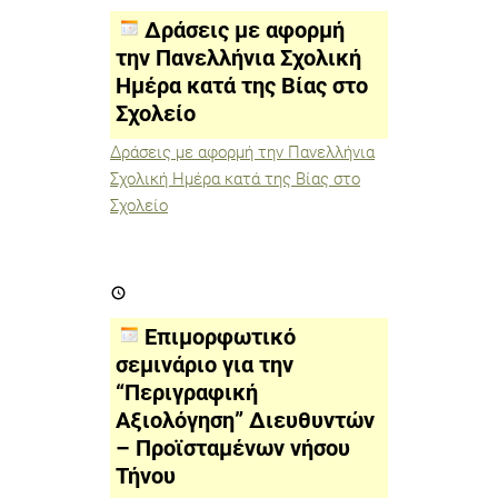
αφορμή
την
Δράσεις με αφορμή
Πανελλήνια
Σχολική
την Πανελλήνια Σχολική
Ημέρα
Ημέρα κατά της Βίας στο
κατά
της
Σχολείο
Βίας
στο
Σχολείο
Δράσεις με αφορμή την Πανελλήνια
Σχολική Ημέρα κατά της Βίας στο
Σχολείο
Επιμορφωτικό
σεμινάριο
για
την
Επιμορφωτικό
“Περιγραφική
Αξιολόγηση”
σεμινάριο για την
Διευθυντών
“Περιγραφική
–
Προϊσταμένων
Αξιολόγηση” Διευθυντών
νήσου
Τήνου
– Προϊσταμένων νήσου
Τήνου