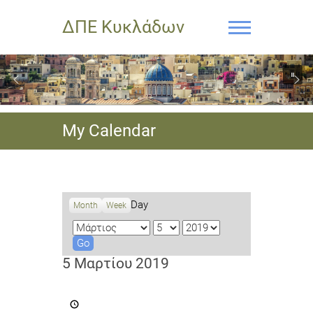
ΔΠΕ Κυκλάδων
My Calendar
Day
Month
Week
M
D
Y
o
a
e
n
y
a
5 Μαρτίου 2019
t
r
h
Δράσεις
με