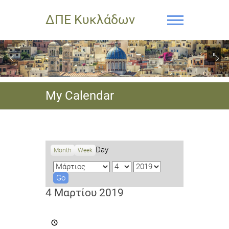
ΔΠΕ Κυκλάδων
My Calendar
Day
Month
Week
M
D
Y
o
a
e
n
y
a
4 Μαρτίου 2019
t
r
h
Δράσεις
με