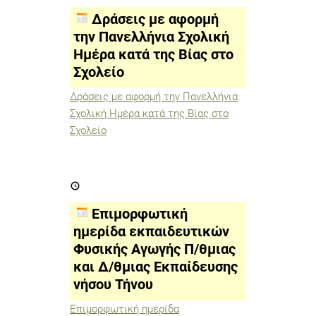
αφορμή
την
Δράσεις με αφορμή
Πανελλήνια
Σχολική
την Πανελλήνια Σχολική
Ημέρα
Ημέρα κατά της Βίας στο
κατά
της
Σχολείο
Βίας
στο
Σχολείο
Δράσεις με αφορμή την Πανελλήνια
Σχολική Ημέρα κατά της Βίας στο
Σχολείο
Επιμορφωτική
ημερίδα
εκπαιδευτικών
Φυσικής
Επιμορφωτική
Αγωγής
Π/
ημερίδα εκπαιδευτικών
θμιας
Φυσικής Αγωγής Π/θμιας
και
Δ/
και Δ/θμιας Εκπαίδευσης
θμιας
Εκπαίδευσης
νήσου Τήνου
νήσου
Τήνου
Επιμορφωτική ημερίδα