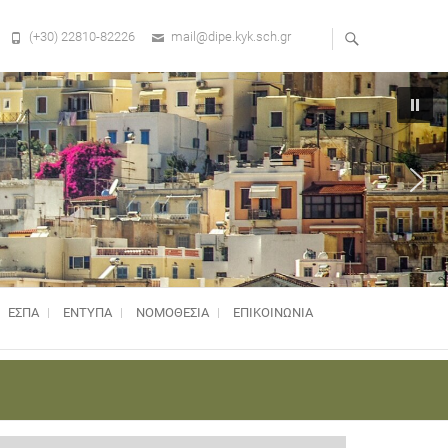
(+30) 22810-82226
mail@dipe.kyk.sch.gr
ΕΣΠΑ
ΕΝΤΥΠΑ
ΝΟΜΟΘΕΣΊΑ
ΕΠΙΚΟΙΝΩΝΙΑ