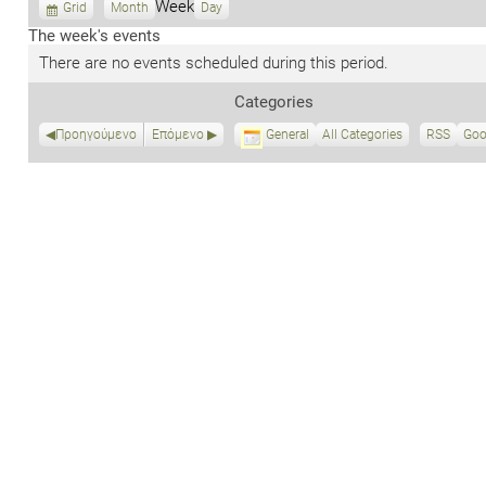
Week
V
Grid
Month
Day
i
The week's events
e
There are no events scheduled during this period.
w
a
Categories
s
Προηγούμενο
Επόμενο
General
All Categories
RSS
S
Goo
u
b
s
c
r
i
b
e
i
n