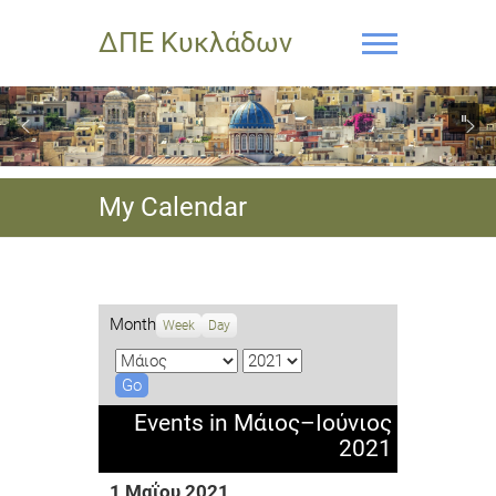
ΔΠΕ Κυκλάδων
My Calendar
Month
Week
Day
M
Y
o
e
n
a
Events in Μάιος–Ιούνιος
t
r
2021
h
1 Μαΐου 2021