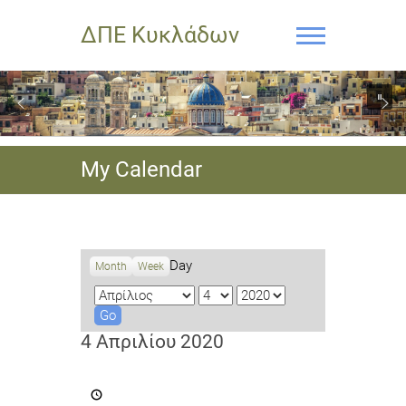
ΔΠΕ Κυκλάδων
My Calendar
Day
Month
Week
M
D
Y
o
a
e
n
y
a
4 Απριλίου 2020
t
r
h
5ο
Μαθητικό