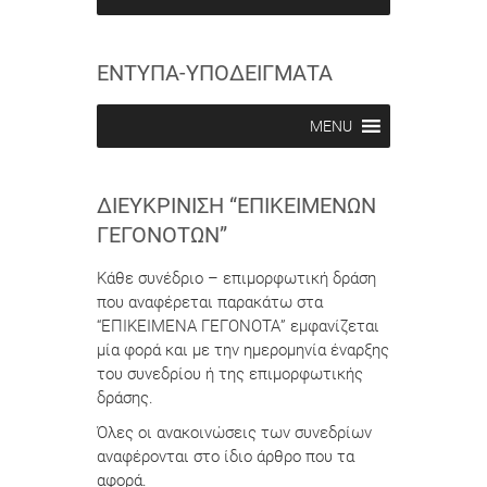
e
e
i
i
n
n
ΕΝΤΥΠΑ-ΥΠΟΔΕΙΓΜΑΤΑ
MENU
ΔΙΕΥΚΡΊΝΙΣΗ “ΕΠΙΚΕΊΜΕΝΩΝ
ΓΕΓΟΝΌΤΩΝ”
Κάθε συνέδριο – επιμορφωτική δράση
που αναφέρεται παρακάτω στα
“ΕΠΙΚΕΙΜΕΝΑ ΓΕΓΟΝΟΤΑ” εμφανίζεται
μία φορά και με την ημερομηνία έναρξης
του συνεδρίου ή της επιμορφωτικής
δράσης.
Όλες οι ανακοινώσεις των συνεδρίων
αναφέρονται στο ίδιο άρθρο που τα
αφορά.