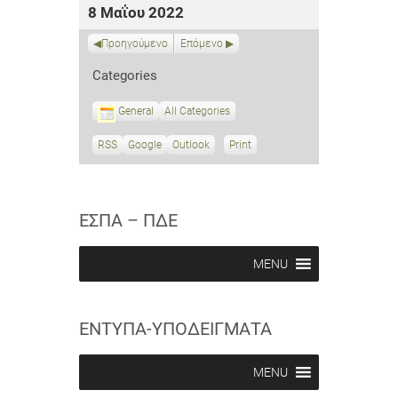
8 Μαΐου 2022
Προηγούμενο
Επόμενο
Categories
General
All Categories
RSS
S
Google
S
Outlook
Print
V
u
u
i
b
b
e
s
s
w
c
c
ΕΣΠΑ – ΠΔΕ
r
r
i
i
b
b
MENU
e
e
i
i
n
n
ΕΝΤΥΠΑ-ΥΠΟΔΕΙΓΜΑΤΑ
MENU