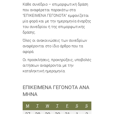
Κάθε συνέδριο – επιμορφωτική δράση
που αναφέρεται παρακάτω στα
“ΕΠΙΚΕΙΜΕΝΑ ΓΕΓΟΝΟΤΑ” εμφανίζεται
μία φορά και με την ημερομηνία έναρξης
του συνεδρίου ή της επιμορφωτικής
δράσης.
Όλες οι ανακοινώσεις των συνεδρίων
αναφέρονται στο ίδιο άρθρο που τα
αφορά.
Οι προσκλήσεις, προκηρύξεις, υποβολές
αιτήσεων αναφέρονται με την
καταληκτική ημερομηνία.
ΕΠΙΚΕΊΜΕΝΑ ΓΕΓΟΝΌΤΑ ΑΝΆ
ΜΉΝΑ
ΔΕΥΤΈΡΑ
ΤΡΊΤΗ
ΤΕΤΆΡΤΗ
ΠΈΜΠΤΗ
ΠΑΡΑΣΚΕΥΉ
ΣΆΒΒΑΤΟ
ΚΥΡΙΑΚΉ
M
T
W
T
F
S
S
27
28
29
30
31
1
2