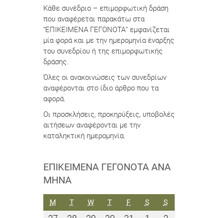
Κάθε συνέδριο – επιμορφωτική δράση
που αναφέρεται παρακάτω στα
“ΕΠΙΚΕΙΜΕΝΑ ΓΕΓΟΝΟΤΑ” εμφανίζεται
μία φορά και με την ημερομηνία έναρξης
του συνεδρίου ή της επιμορφωτικής
δράσης.
Όλες οι ανακοινώσεις των συνεδρίων
αναφέρονται στο ίδιο άρθρο που τα
αφορά.
Οι προσκλήσεις, προκηρύξεις, υποβολές
αιτήσεων αναφέρονται με την
καταληκτική ημερομηνία.
ΕΠΙΚΕΊΜΕΝΑ ΓΕΓΟΝΌΤΑ ΑΝΆ
ΜΉΝΑ
ΔΕΥΤΈΡΑ
ΤΡΊΤΗ
ΤΕΤΆΡΤΗ
ΠΈΜΠΤΗ
ΠΑΡΑΣΚΕΥΉ
ΣΆΒΒΑΤΟ
ΚΥΡΙΑΚΉ
M
T
W
T
F
S
S
27
28
29
30
31
1
2