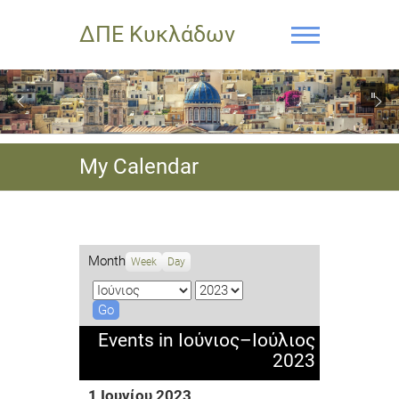
ΔΠΕ Κυκλάδων
My Calendar
Month
Week
Day
M
Y
o
e
n
a
Events in Ιούνιος–Ιούλιος
t
r
2023
h
1 Ιουνίου 2023