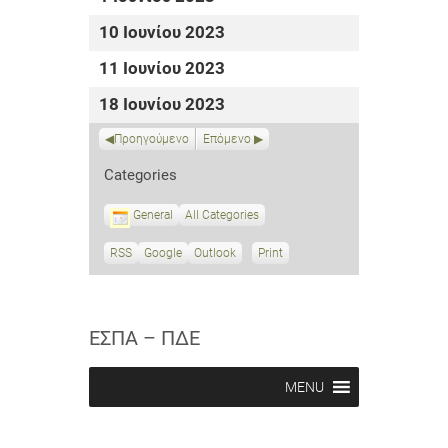
10 Ιουνίου 2023
11 Ιουνίου 2023
18 Ιουνίου 2023
Προηγούμενο
Επόμενο
Categories
General
All Categories
RSS
S
Google
S
Outlook
Print
V
u
u
i
b
b
e
s
s
w
c
c
ΕΣΠΑ – ΠΔΕ
r
r
i
i
b
b
MENU
e
e
i
i
n
n