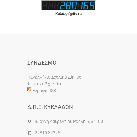
Καλώς ήρθατε
ΣΎΝΔΕΣΜΟΙ
Πανελλήνιο Σχολικό Δίκτυο
Ψηφιακό Σχολείο
Εγραφή RSS
Δ.Π.Ε. ΚΥΚΛΆΔΩΝ
Ιωάννη Λαυρεντίου Ράλλη 6, 84100
22810 82226