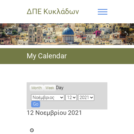
ΔΠΕ Κυκλάδων
My Calendar
Day
Month
Week
M
D
Y
o
a
e
n
y
a
12 Νοεμβρίου 2021
t
r
h
Εγγραφές
στο