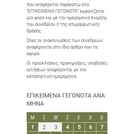
που αναφέρεται παρακάτω στα
“ΕΠΙΚΕΙΜΕΝΑ ΓΕΓΟΝΟΤΑ” εμφανίζεται
μία φορά και με την ημερομηνία έναρξης
του συνεδρίου ή της επιμορφωτικής
δράσης.
Όλες οι ανακοινώσεις των συνεδρίων
αναφέρονται στο ίδιο άρθρο που τα
αφορά.
Οι προσκλήσεις, προκηρύξεις, υποβολές
αιτήσεων αναφέρονται με την
καταληκτική ημερομηνία.
ΕΠΙΚΕΊΜΕΝΑ ΓΕΓΟΝΌΤΑ ΑΝΆ
ΜΉΝΑ
ΔΕΥΤΈΡΑ
ΤΡΊΤΗ
ΤΕΤΆΡΤΗ
ΠΈΜΠΤΗ
ΠΑΡΑΣΚΕΥΉ
ΣΆΒΒΑΤΟ
ΚΥΡΙΑΚΉ
M
T
W
T
F
S
S
1
2
3
4
5
6
7
1
2
3
4
5
6
7
Νοεμβρίου
Νοεμβρίου
Νοεμβρίου
Νοεμβρίου
Νοεμβρίου
Νοεμβρίου
Νοεμβρίου