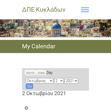
ΔΠΕ Κυκλάδων
My Calendar
Day
Month
Week
M
D
Y
o
a
e
n
y
a
2 Οκτωβρίου 2021
t
r
h
Πρόσκληση
για