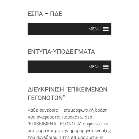
s
s
w
c
c
ΕΣΠΑ – ΠΔΕ
r
r
i
i
b
b
MENU
e
e
i
i
n
n
ΕΝΤΥΠΑ-ΥΠΟΔΕΙΓΜΑΤΑ
MENU
ΔΙΕΥΚΡΊΝΙΣΗ “ΕΠΙΚΕΊΜΕΝΩΝ
ΓΕΓΟΝΌΤΩΝ”
Κάθε συνέδριο – επιμορφωτική δράση
που αναφέρεται παρακάτω στα
“ΕΠΙΚΕΙΜΕΝΑ ΓΕΓΟΝΟΤΑ” εμφανίζεται
μία φορά και με την ημερομηνία έναρξης
του συνεδρίου ή της επιμορφωτικής