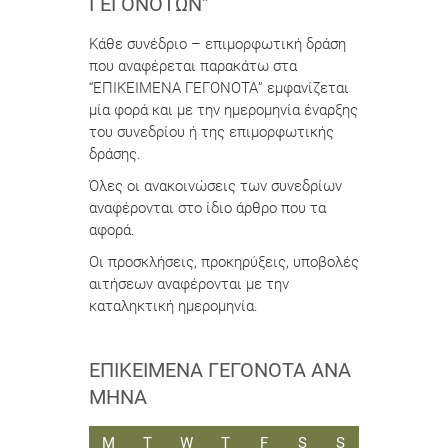
ΓΕΓΟΝΌΤΩΝ”
Κάθε συνέδριο – επιμορφωτική δράση
που αναφέρεται παρακάτω στα
“ΕΠΙΚΕΙΜΕΝΑ ΓΕΓΟΝΟΤΑ” εμφανίζεται
μία φορά και με την ημερομηνία έναρξης
του συνεδρίου ή της επιμορφωτικής
δράσης.
Όλες οι ανακοινώσεις των συνεδρίων
αναφέρονται στο ίδιο άρθρο που τα
αφορά.
Οι προσκλήσεις, προκηρύξεις, υποβολές
αιτήσεων αναφέρονται με την
καταληκτική ημερομηνία.
ΕΠΙΚΕΊΜΕΝΑ ΓΕΓΟΝΌΤΑ ΑΝΆ
ΜΉΝΑ
ΔΕΥΤΈΡΑ
ΤΡΊΤΗ
ΤΕΤΆΡΤΗ
ΠΈΜΠΤΗ
ΠΑΡΑΣΚΕΥΉ
ΣΆΒΒΑΤΟ
ΚΥΡΙΑΚΉ
M
T
W
T
F
S
S