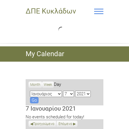
ΔΠΕ Κυκλάδων
My Calendar
Day
Month
Week
M
D
Y
o
a
e
n
y
a
7 Ιανουαρίου 2021
t
r
No events scheduled for today!
h
Προηγούμενο
Επόμενο