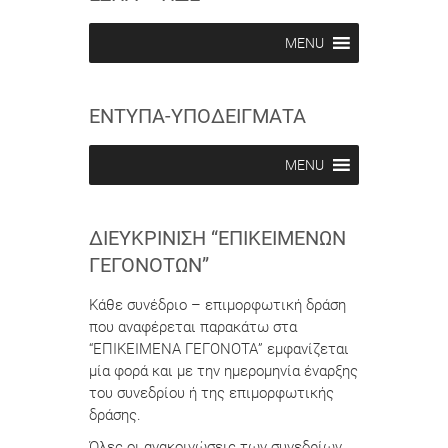
i
i
b
b
MENU
e
e
i
i
n
n
ΕΝΤΥΠΑ-ΥΠΟΔΕΙΓΜΑΤΑ
MENU
ΔΙΕΥΚΡΊΝΙΣΗ “ΕΠΙΚΕΊΜΕΝΩΝ
ΓΕΓΟΝΌΤΩΝ”
Κάθε συνέδριο – επιμορφωτική δράση
που αναφέρεται παρακάτω στα
“ΕΠΙΚΕΙΜΕΝΑ ΓΕΓΟΝΟΤΑ” εμφανίζεται
μία φορά και με την ημερομηνία έναρξης
του συνεδρίου ή της επιμορφωτικής
δράσης.
Όλες οι ανακοινώσεις των συνεδρίων