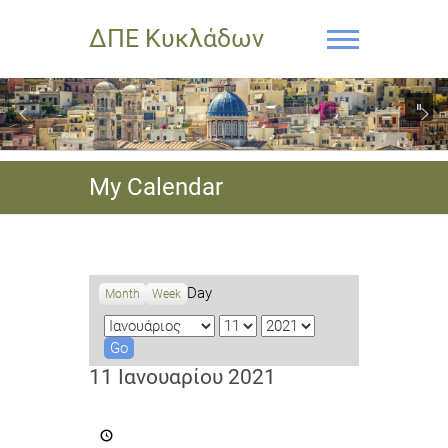
ΔΠΕ Κυκλάδων
My Calendar
Day
Month
Week
M
D
Y
o
a
e
n
y
a
11 Ιανουαρίου 2021
t
r
h
Ανακοίνωση
Δήμου