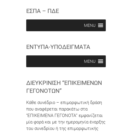
r
r
w
i
i
ΕΣΠΑ – ΠΔΕ
b
b
e
e
i
i
MENU
n
n
ΕΝΤΥΠΑ-ΥΠΟΔΕΙΓΜΑΤΑ
MENU
ΔΙΕΥΚΡΊΝΙΣΗ “ΕΠΙΚΕΊΜΕΝΩΝ
ΓΕΓΟΝΌΤΩΝ”
Κάθε συνέδριο – επιμορφωτική δράση
που αναφέρεται παρακάτω στα
“ΕΠΙΚΕΙΜΕΝΑ ΓΕΓΟΝΟΤΑ” εμφανίζεται
μία φορά και με την ημερομηνία έναρξης
του συνεδρίου ή της επιμορφωτικής