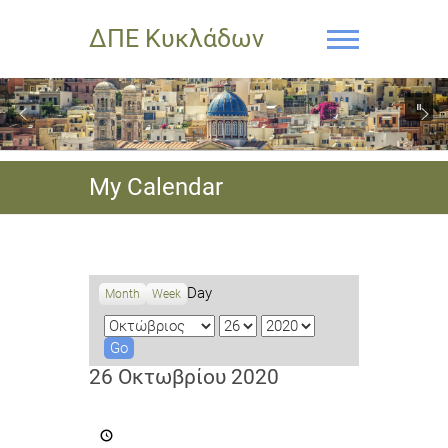
ΔΠΕ Κυκλάδων
My Calendar
Day
Month
Week
M
D
Y
o
a
e
n
y
a
26 Οκτωβρίου 2020
t
r
h
Ενημέρωση
σχετικά