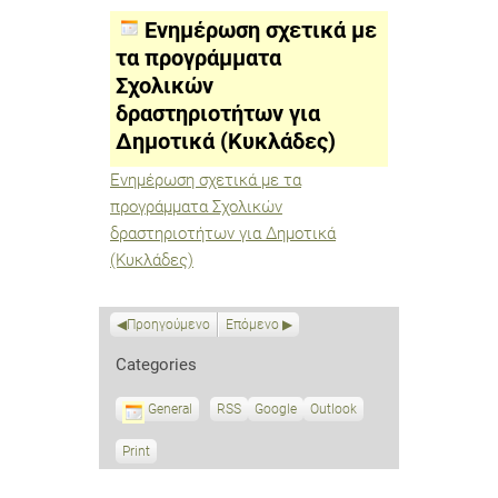
με
τα
Ενημέρωση σχετικά με
προγράμματα
Σχολικών
τα προγράμματα
δραστηριοτήτων
Σχολικών
για
Δημοτικά
δραστηριοτήτων για
(Κυκλάδες)
Δημοτικά (Κυκλάδες)
Ενημέρωση σχετικά με τα
προγράμματα Σχολικών
δραστηριοτήτων για Δημοτικά
(Κυκλάδες)
Προηγούμενο
Επόμενο
Categories
General
RSS
S
Google
S
Outlook
u
u
b
b
Print
V
s
s
i
c
c
e