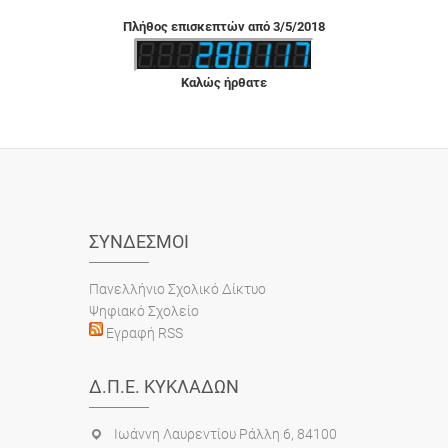
Πλήθος επισκεπτών από 3/5/2018
Καλώς ήρθατε
ΣΎΝΔΕΣΜΟΙ
Πανελλήνιο Σχολικό Δίκτυο
Ψηφιακό Σχολείο
Εγραφή RSS
Δ.Π.Ε. ΚΥΚΛΆΔΩΝ
Ιωάννη Λαυρεντίου Ράλλη 6, 84100