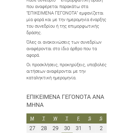
Κάθε συνέδριο – επιμορφωτική δράση
που αναφέρεται παρακάτω στα
“ΕΠΙΚΕΙΜΕΝΑ ΓΕΓΟΝΟΤΑ” εμφανίζεται
μία φορά και με την ημερομηνία έναρξης
του συνεδρίου ή της επιμορφωτικής
δράσης.
Όλες οι ανακοινώσεις των συνεδρίων
αναφέρονται στο ίδιο άρθρο που τα
αφορά.
Οι προσκλήσεις, προκηρύξεις, υποβολές
αιτήσεων αναφέρονται με την
καταληκτική ημερομηνία.
ΕΠΙΚΕΊΜΕΝΑ ΓΕΓΟΝΌΤΑ ΑΝΆ
ΜΉΝΑ
ΔΕΥΤΈΡΑ
ΤΡΊΤΗ
ΤΕΤΆΡΤΗ
ΠΈΜΠΤΗ
ΠΑΡΑΣΚΕΥΉ
ΣΆΒΒΑΤΟ
ΚΥΡΙΑΚΉ
M
T
W
T
F
S
S
27
28
29
30
31
1
2
27
28
29
30
31
1
2