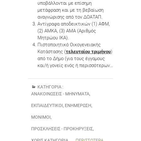
υποβάλλονται με επίσημη
μετάφραση και με τη βεβαίωση
αναγνώρισης από τον ΔΟΑΤΑΠ.
Αντίγραφα αποδεικτικών (1) ΑΦΜ,
(2) ΑΜΚΑ, (3) ΑΜΑ (Αριθμός
Μητρώου ΙΚΑ).
Πιστοποιητικό Οικογενειακής
Κατάστασης (
τελευταίου τριμήνου
)
από το Δήμο (για τους έγγαμους
και/ή γονείς ενός ή περισσότερων…
ΚΑΤΗΓΟΡΊΑ :
ΑΝΑΚΟΙΝΏΣΕΙΣ - ΜΗΝΎΜΑΤΑ
,
ΕΚΠΑΙΔΕΥΤΙΚΟΙ
,
ΕΝΗΜΈΡΩΣΗ
,
ΜΌΝΙΜΟΙ
,
ΠΡΟΣΚΛΉΣΕΙΣ - ΠΡΟΚΗΡΎΞΕΙΣ
,
ΧΩΡΊΣ ΚΑΤΗΓΟΡΊΑ
ΠΕΡΙΣΣΌΤΕΡΑ