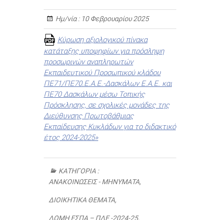
Ημ/νία :
10 Φεβρουαρίου 2025
Κύρωση αξιολογικού πίνακα
κατάταξης υποψηφίων για πρόσληψη
προσωρινών αναπληρωτών
Εκπαιδευτικού Προσωπικού κλάδου
ΠΕ71/ΠΕ70.Ε.Α.Ε.-Δασκάλων Ε.Α.Ε. και
ΠΕ70 Δασκάλων μέσω Τοπικής
Πρόσκλησης, σε σχολικές μονάδες της
Διεύθυνσης Πρωτοβάθμιας
Εκπαίδευσης Κυκλάδων για το διδακτικό
έτος 2024-2025»
ΚΑΤΗΓΟΡΊΑ :
ΑΝΑΚΟΙΝΏΣΕΙΣ - ΜΗΝΎΜΑΤΑ
,
ΔΙΟΙΚΗΤΙΚΆ ΘΈΜΑΤΑ
,
ΔΟΜΉ ΕΣΠΑ – ΠΔΕ -2024-25
,