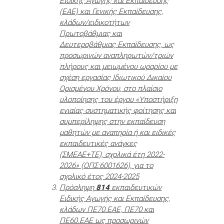
Ειδικής Αγωγής και Εκπαίδευσης
(ΕΑΕ) και Γενικής Εκπαίδευσης,
κλάδων/ειδικοτήτων
Πρωτοβάθμιας και
Δευτεροβάθμιας Εκπαίδευσης, ως
προσωρινών αναπληρωτών/τριών
πλήρους και μειωμένου ωραρίου με
σχέση εργασίας Ιδιωτικού Δικαίου
Ορισμένου Χρόνου, στο πλαίσιο
υλοποίησης του έργου «Υποστήριξη
ενιαίας συστηματικής φοίτησης και
συμπερίληψης στην εκπαίδευση
μαθητών με αναπηρία ή και ειδικές
εκπαιδευτικές ανάγκες
(ΣΜΕΑΕ+ΤΕ), σχολικά έτη 2022-
2026» (ΟΠΣ:6001626), για το
σχολικό έτος 2024-2025
Πρόσληψη
814
εκπαιδευτικών
Ειδικής Αγωγής και Εκπαίδευσης,
κλάδων ΠΕ70.ΕΑΕ, ΠΕ70 και
ΠΕ60.ΕΑΕ ως προσωρινών