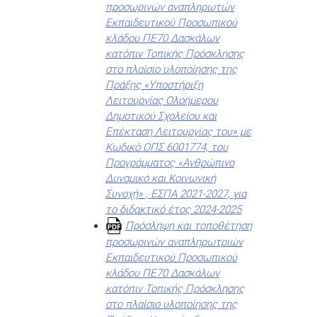
προσωρινών αναπληρωτών
Εκπαιδευτικού Προσωπικού
κλάδου ΠΕ70 Δασκάλων
κατόπιν Τοπικής Πρόσκλησης
στο πλαίσιο υλοποίησης της
Πράξης «Υποστήριξη
Λειτουργίας Ολοήμερου
Δημοτικού Σχολείου και
Επέκταση Λειτουργίας του» με
Κωδικό ΟΠΣ 6001774, του
Προγράμματος «Ανθρώπινο
Δυναμικό και Κοινωνική
Συνοχή» , ΕΣΠΑ 2021-2027, για
το διδακτικό έτος 2024-2025
Πρόσληψη και τοποθέτηση
προσωρινών αναπληρωτριών
Εκπαιδευτικού Προσωπικού
κλάδου ΠΕ70 Δασκάλων
κατόπιν Τοπικής Πρόσκλησης
στο πλαίσιο υλοποίησης της