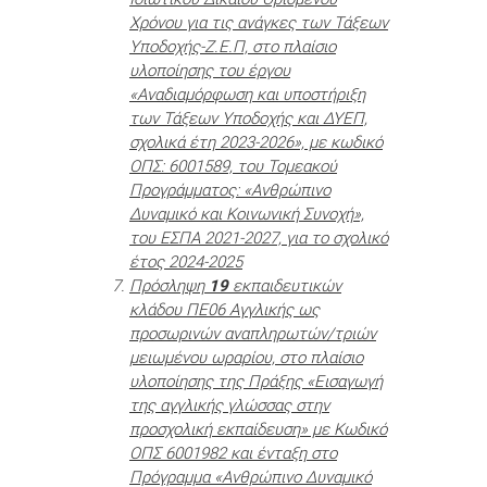
Χρόνου για τις ανάγκες των Τάξεων
Υποδοχής-Ζ.Ε.Π, στο πλαίσιο
υλοποίησης του έργου
«Αναδιαμόρφωση και υποστήριξη
των Τάξεων Υποδοχής και ΔΥΕΠ,
σχολικά έτη 2023-2026», με κωδικό
ΟΠΣ: 6001589, του Τομεακού
Προγράμματος: «Ανθρώπινο
Δυναμικό και Κοινωνική Συνοχή»,
του ΕΣΠΑ 2021-2027, για το σχολικό
έτος 2024-2025
Πρόσληψη
19
εκπαιδευτικών
κλάδου ΠΕ06 Αγγλικής ως
προσωρινών αναπληρωτών/τριών
μειωμένου ωραρίου, στο πλαίσιο
υλοποίησης της Πράξης «Εισαγωγή
της αγγλικής γλώσσας στην
προσχολική εκπαίδευση» με Κωδικό
ΟΠΣ 6001982 και ένταξη στο
Πρόγραμμα «Ανθρώπινο Δυναμικό