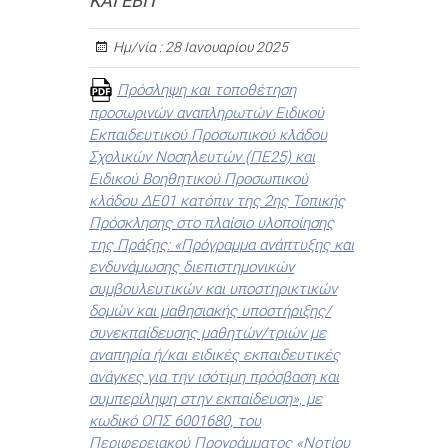
ΚΑΙ ΕΒΠ
Ημ/νία :
28 Ιανουαρίου 2025
Πρόσληψη και τοποθέτηση
προσωρινών αναπληρωτών Ειδικού
Εκπαιδευτικού Προσωπικού κλάδου
Σχολικών Νοσηλευτών (ΠΕ25) και
Ειδικού Βοηθητικού Προσωπικού
κλάδου ΔΕ01 κατόπιν της 2ης Τοπικής
Πρόσκλησης στο πλαίσιο υλοποίησης
της Πράξης: «Πρόγραμμα ανάπτυξης και
ενδυνάμωσης διεπιστημονικών
συμβουλευτικών και υποστηρικτικών
δομών και μαθησιακής υποστήριξης/
συνεκπαίδευσης μαθητών/τριών με
αναπηρία ή/και ειδικές εκπαιδευτικές
ανάγκες για την ισότιμη πρόσβαση και
συμπερίληψη στην εκπαίδευση», με
κωδικό ΟΠΣ 6001680, του
Περιφερειακού Προγράμματος «Νοτίου