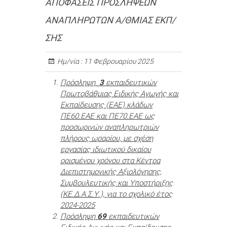
ΑΠΟΦΑΣΕΙΣ ΠΡΟΣΛΗΨΕΩΝ
ΑΝΑΠΛΗΡΩΤΩΝ Α/ΘΜΙΑΣ ΕΚΠ/
ΣΗΣ
Ημ/νία :
11 Φεβρουαρίου 2025
Πρόσληψη
3
εκπαιδευτικών
Πρωτοβάθμιας Ειδικής Αγωγής και
Εκπαίδευσης (ΕΑΕ) κλάδων
ΠΕ60.ΕΑΕ και ΠΕ70.ΕΑΕ ως
προσωρινών αναπληρωτριών
πλήρους ωραρίου, με σχέση
εργασίας ιδιωτικού δικαίου
ορισμένου χρόνου στα Κέντρα
Διεπιστημονικής Αξιολόγησης,
Συμβουλευτικής και Υποστήριξης
(ΚΕ.Δ.Α.Σ.Υ.), για το σχολικό έτος
2024-2025
Πρόσληψη
69
εκπαιδευτικών