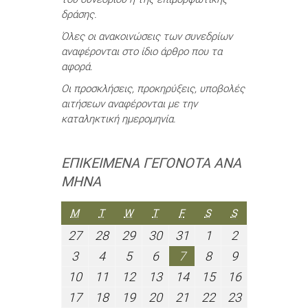
δράσης.
Όλες οι ανακοινώσεις των συνεδρίων
αναφέρονται στο ίδιο άρθρο που τα
αφορά.
Οι προσκλήσεις, προκηρύξεις, υποβολές
αιτήσεων αναφέρονται με την
καταληκτική ημερομηνία.
ΕΠΙΚΕΊΜΕΝΑ ΓΕΓΟΝΌΤΑ ΑΝΆ
ΜΉΝΑ
ΔΕΥΤΈΡΑ
ΤΡΊΤΗ
ΤΕΤΆΡΤΗ
ΠΈΜΠΤΗ
ΠΑΡΑΣΚΕΥΉ
ΣΆΒΒΑΤΟ
ΚΥΡΙΑΚΉ
M
T
W
T
F
S
S
27
28
29
30
31
1
2
27
28
29
30
31
1
2
Ιουλίου
Ιουλίου
Ιουλίου
Ιουλίου
Ιουλίου
Αυγούστου
Αυγούστου
3
4
5
6
7
8
9
3
4
5
6
7
8
9
2026
2026
2026
2026
2026
2026
2026
Αυγούστου
Αυγούστου
Αυγούστου
Αυγούστου
Αυγούστου
Αυγούστου
Αυγούστου
10
11
12
13
14
15
16
10
11
12
13
14
15
16
2026
2026
2026
2026
2026
2026
2026
Αυγούστου
Αυγούστου
Αυγούστου
Αυγούστου
Αυγούστου
Αυγούστου
Αυγούστου
17
18
19
20
21
22
23
17
18
19
20
21
22
23
2026
2026
2026
2026
2026
2026
2026