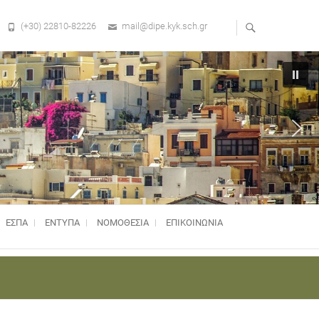
(+30) 22810-82226
mail@dipe.kyk.sch.gr
ΕΣΠΑ
ΕΝΤΥΠΑ
ΝΟΜΟΘΕΣΊΑ
ΕΠΙΚΟΙΝΩΝΙΑ