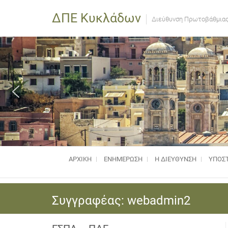
ΔΠΕ Κυκλάδων
Διεύθυνση Πρωτοβάθμιας
ΑΡΧΙΚΗ
ΕΝΗΜΈΡΩΣΗ
Η ΔΙΕΥΘΥΝΣΗ
ΥΠΟΣΤ
Συγγραφέας:
webadmin2