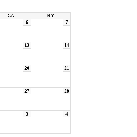
ΣΑ
ΚΥ
6
7
13
14
20
21
27
28
3
4