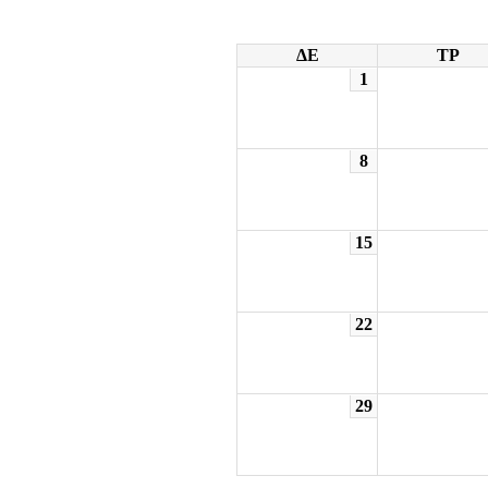
ΔΕ
ΤΡ
1
8
15
22
29