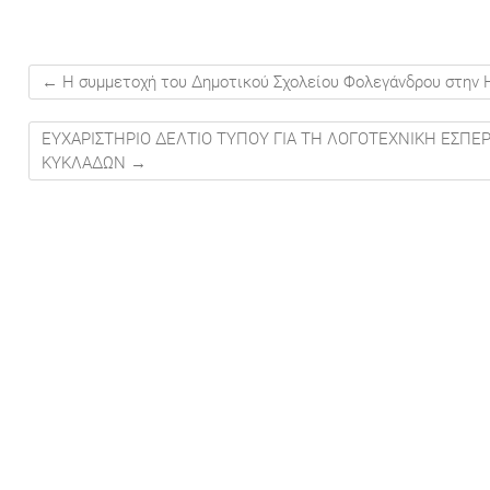
←
Η συμμετοχή του Δημοτικού Σχολείου Φολεγάνδρου στην Η
ΕΥΧΑΡΙΣΤΗΡΙΟ ΔΕΛΤΙΟ ΤΥΠΟΥ ΓΙΑ ΤΗ ΛΟΓΟΤΕΧΝΙΚΗ ΕΣΠ
ΚΥΚΛΑΔΩΝ
→
Ή
στου
στου
ύστου
ύστου
ύστου
υ
μβρίου