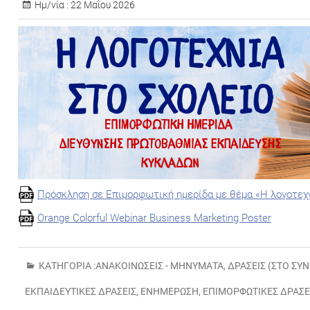
Ημ/νία :
22 Μαΐου 2026
Πρόσκληση σε Επιμορφωτική ημερίδα με θέμα «Η λογοτεχν
Orange Colorful Webinar Business Marketing Poster
ΚΑΤΗΓΟΡΊΑ :
ΑΝΑΚΟΙΝΏΣΕΙΣ - ΜΗΝΎΜΑΤΑ
,
ΔΡΆΣΕΙΣ (ΣΤΟ ΣΎ
ΕΚΠΑΙΔΕΥΤΙΚΈΣ ΔΡΆΣΕΙΣ
,
ΕΝΗΜΈΡΩΣΗ
,
ΕΠΙΜΟΡΦΩΤΙΚΈΣ ΔΡΆΣΕ