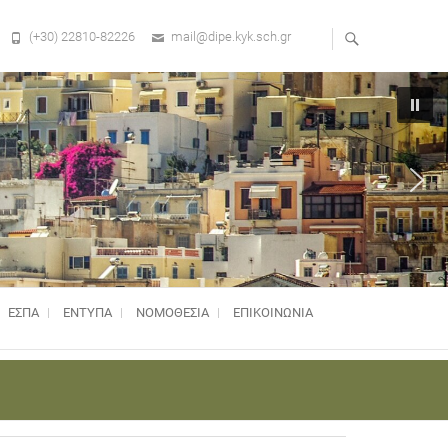
(+30) 22810-82226
mail@dipe.kyk.sch.gr
ΕΣΠΑ
ΕΝΤΥΠΑ
ΝΟΜΟΘΕΣΊΑ
ΕΠΙΚΟΙΝΩΝΙΑ