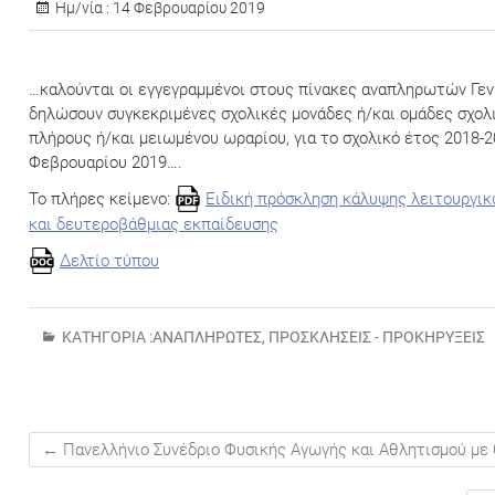
Ημ/νία :
14 Φεβρουαρίου 2019
…καλούνται οι εγγεγραμμένοι στους πίνακες αναπληρωτών Γενι
δηλώσουν συγκεκριμένες σχολικές μονάδες ή/και ομάδες σχο
πλήρους ή/και μειωμένου ωραρίου, για το σχολικό έτος 2018-2
Φεβρουαρίου 2019….
Το πλήρες κείμενο:
Ειδική πρόσκληση κάλυψης λειτουργι
και δευτεροβάθμιας εκπαίδευσης
Δελτίο τύπου
ΚΑΤΗΓΟΡΊΑ :
ΑΝΑΠΛΗΡΩΤΈΣ
,
ΠΡΟΣΚΛΉΣΕΙΣ - ΠΡΟΚΗΡΎΞΕΙΣ
←
Πανελλήνιο Συνέδριο Φυσικής Αγωγής και Αθλητισμού με