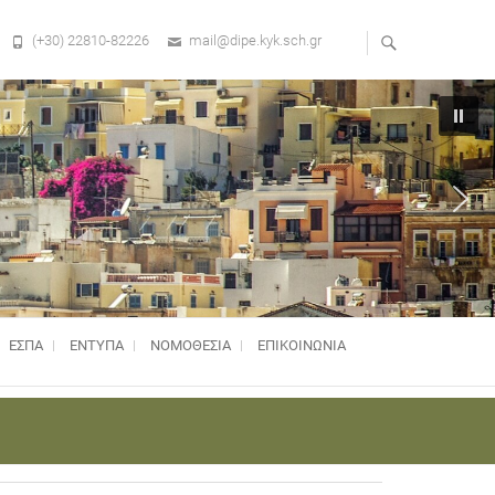
(+30) 22810-82226
mail@dipe.kyk.sch.gr
ΕΣΠΑ
ΕΝΤΥΠΑ
ΝΟΜΟΘΕΣΊΑ
ΕΠΙΚΟΙΝΩΝΙΑ